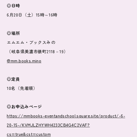
◎日時
6月20日（土）15時～16時
◎場所
エムエム・ブックスみの
（岐阜県美濃市俵町2118－19）
@mm.books.mino
◎定員
10名（先着順）
◎お申込みページ
https://mmbooks-eventandschool.square.site/product/-6-
20-15-/KVMJLZHYWH4233CB4G4C2VAF?
cs=true&cst=custom