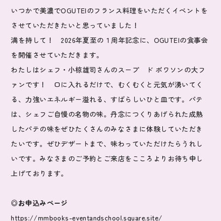
いつかで美濃でOGUTEIのフランス料理をいただくイベントを
させていただきたいと思っていました！
満を持して！ 2026年夏至の１周年記念に、OGUTEIの食事会
を開催させていただきます。
わたしはシェフ・小椋雄司さんのスープ ド ポワソンの大フ
ァンです！ 口に入れるだけで、むくむくと元気が湧いてく
る、力強いエネルギー溢れる、すばらしいひと皿です。パテ
は、シェフご自慢の名物の味。丹念につくりあげられた成熟
したパテの味をぜひたくさんのみなさまに体験していただき
たいです。ぜひデザートまで、味わっていただけたらうれし
いです。みなさまのご予約とご来店をこころよりお待ち申し
上げております。
◎お申込みページ
https://mmbooks-eventandschool.square.site/