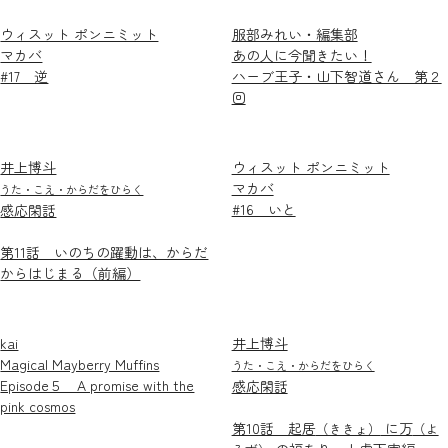
ウィスット ポンニミット
服部みれい・編集部
マカバ
あの人に今聞きたい！
#17 逆
ハーブ王子・山下智道さん 第２
回
井上博斗
ウィスット ポンニミット
マカバ
うた・こえ・からだをひらく
#16 いと
感応閑話
第11話 いのちの躍動は、からだ
からはじまる（前編）
kai
井上博斗
Magical Mayberry Muffins
うた・こえ・からだをひらく
Episode５ A promise with the
感応閑話
pink cosmos
第10話 起居
に万
（ききょ）
（よ