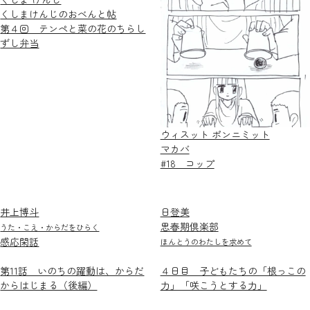
くしまけんじのおべんと帖
第４回 テンペと菜の花のちらし
ずし弁当
ウィスット ポンニミット
マカバ
#18 コップ
井上博斗
日登美
思春期倶楽部
うた・こえ・からだをひらく
感応閑話
ほんとうのわたしを求めて
第11話 いのちの躍動は、からだ
４日目 子どもたちの「根っこの
からはじまる（後編）
力」「咲こうとする力」