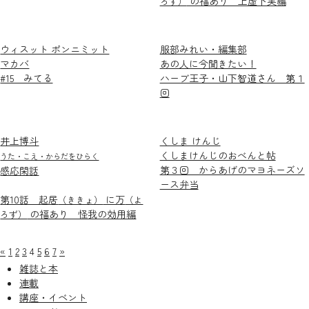
の福あり 上虚下実編
ろず）
ウィスット ポンニミット
服部みれい・編集部
マカバ
あの人に今聞きたい！
#15 みてる
ハーブ王子・山下智道さん 第１
回
井上博斗
くしま けんじ
くしまけんじのおべんと帖
うた・こえ・からだをひらく
第３回 からあげのマヨネーズソ
感応閑話
ース弁当
第10話 起居
に万
（ききょ）
（よ
の福あり 怪我の効用編
ろず）
«
1
2
3
4
5
6
7
»
雑誌と本
連載
講座・イベント