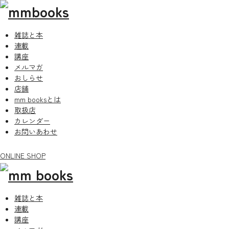
雑誌と本
連載
講座
メルマガ
おしらせ
店舗
mm booksとは
取扱店
カレンダー
お問いあわせ
ONLINE SHOP
雑誌と本
連載
講座