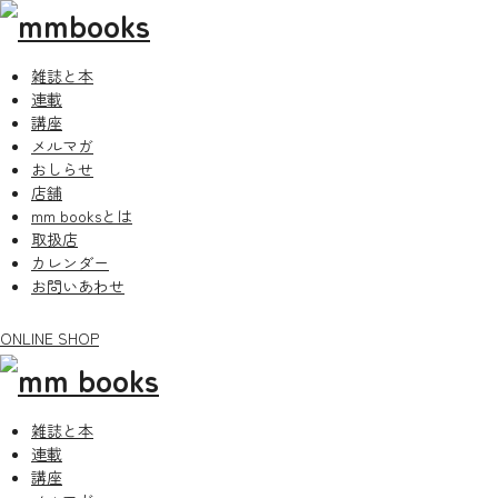
雑誌と本
連載
講座
メルマガ
おしらせ
店舗
mm booksとは
取扱店
カレンダー
お問いあわせ
ONLINE SHOP
雑誌と本
連載
講座