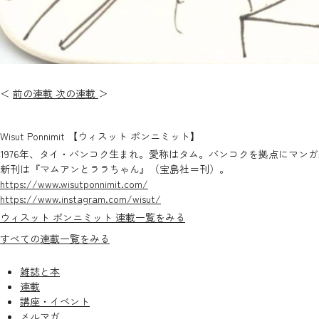
＜
前の連載
次の連載
＞
Wisut Ponnimit 【ウィスット ポンニミット】
1976年、タイ・バンコク生まれ。愛称はタム。バンコクを拠点にマ
新刊は『マムアンとララちゃん』（宝島社＝刊）。
https://www.wisutponnimit.com/
https://www.instagram.com/wisut/
ウィスット ポンニミット 連載一覧をみる
すべての連載一覧をみる
雑誌と本
連載
講座・イベント
メルマガ