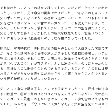
それはわたしにとっての確かな踊りでした。まだまだこどもだったわた
したちですから、兄は自分の衝動でかけだしたりできないのをきらって
父の手につかまらないように最初から逃げていたので、いつもわたしが
父を連れる役になることに歯がゆい気がしたことも覚えています。とこ
ろが、しだいにすっかり慣れてしまい、まるで一つの型を得たように、
父としずしずと歩くことがわたしの巨大な瞑想であり、能楽（のうが
く）におけるワキ（脇役者）のような存在になっていました。
能楽は、室町時代に、世阿弥が父の観阿弥とともに大成させた演劇です
が、なかでも諸国をめぐる僧や旅人がワキとして最初に登場し、シテと
呼ばれる主人公、それも亡霊、亡魂たちと出逢ってその語りをきく「夢
幻能（むげんのう）」が有名です。ふいに出会ったものに耳をかたむけ
る、異様なものに出会うことのできるワキがいることで、この世には現
れることができない幽霊や鬼が身をさらして語りうたうことができると
いう夢幻状態をつくりだしているのす。
父にとって自分で動き回ることのできる家とはちがって、戸外では道ゆ
きの段差や、曲がり角のひとつひとつを父にうながしながら、父が感じ
てことばにする景色に耳をかたむけることは、この夢幻能のようなもの
でした。あるとき、「今日はいい天気だなあ」と父が空を見てつぶやく