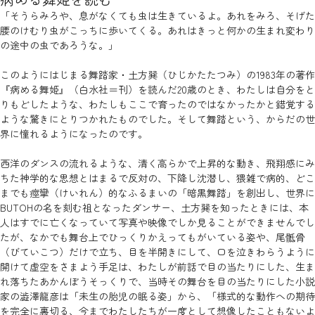
「そうらみろや、息がなくても虫は生きているよ。あれをみろ、そげた
腰のけむり虫がこっちに歩いてくる。あれはきっと何かの生まれ変わり
の途中の虫であろうな。」
このようにはじまる舞踏家・土方巽（ひじかたたつみ）の1983年の著作
『病める舞姫』（白水社＝刊）を読んだ20歳のとき、わたしは自分をと
りもどしたような、わたしもここで育ったのではなかったかと錯覚する
ような驚きにとりつかれたものでした。そして舞踏という、からだの世
界に憧れるようになったのです。
西洋のダンスの流れるような、清く高らかで上昇的な動き、飛翔感にみ
ちた神学的な思想とはまるで反対の、下降し沈潜し、猥雑で病的、どこ
までも痙攣（けいれん）的なふるまいの「暗黒舞踏」を創出し、世界に
BUTOHの名を刻む祖となったダンサー、土方巽を知ったときには、本
人はすでに亡くなっていて写真や映像でしか見ることができませんでし
たが、なかでも舞台上でひっくりかえってもがいている姿や、尾骶骨
（びていこつ）だけで立ち、目を半開きにして、口を泣きわらうように
開けて虚空をさまよう手足は、わたしが前話で目の当たりにした、生ま
れ落ちたあかんぼうそっくりで、当時その舞台を目の当たりにした小説
家の澁澤龍彦は「未生の胎児の眠る姿」から、「様式的な動作への期待
を完全に裏切る、今までわたしたちが一度として想像したこともないよ