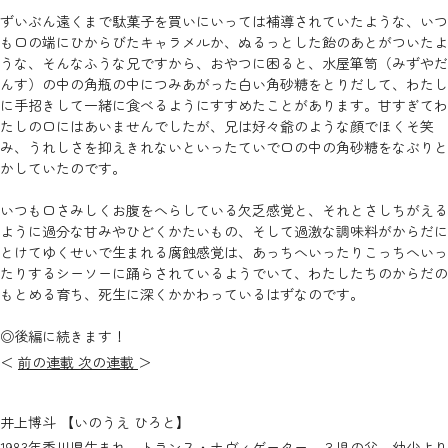
ずいぶん遠くまで駄菓子を買いにいっては補導されていたような、いつ
も口の端にひからびたキャラメルか、ぬるっとした飴のあとがついたよ
うな、そんなふうな兄ですから、おやつに困ると、水屋箪笥（みずやだ
んす）の中の角瓶の中につみあがった白い角砂糖をとりだして、わたし
に手招きして一緒に食べるようにすすめたことがあります。甘すぎてわ
たしの口にはあいませんでしたが、兄は好々爺のような顔でほくそ笑
み、うれしさを抑えきれないといったていで口の中の角砂糖をなぶりと
かしていたのです。
いつも口さみしくお腹をへらしている欠乏感覚と、それとさしちがえる
ように過分な甘みやひどくかたいもの、そして過激な調味料がからだに
とけてゆくせいで生まれる腐蝕感覚は、あっちへいったりこっちへいっ
たりするシーソーに踊らされているようでいて、わたしたちのからだの
もとめる育ち、死生に深くかかわっているはずなのです。
◎後編に続きます！
＜
前の連載
次の連載
＞
井上博斗 【いのうえ ひろと】
1983年香川県生まれ、トランス・ナヴィゲーター。３児の父。幼少より