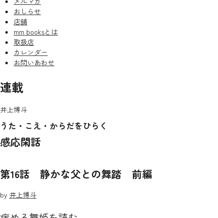
メルマガ
おしらせ
店舗
mm booksとは
取扱店
カレンダー
お問いあわせ
連載
井上博斗
うた・こえ・からだをひらく
感応閑話
第16話 静かな父との舞踏 前編
by
井上博斗
病める舞姫を読む