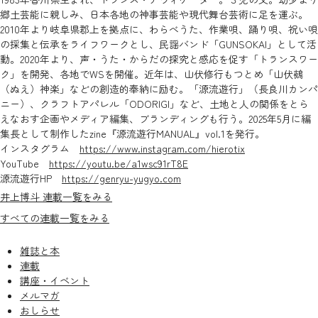
郷土芸能に親しみ、日本各地の神事芸能や現代舞台芸術に足を運ぶ。
2010年より岐阜県郡上を拠点に、わらべうた、作業唄、踊り唄、祝い唄
の採集と伝承をライフワークとし、民謡バンド「GUNSOKAI」として活
動。2020年より、声・うた・からだの探究と感応を促す「トランスワー
ク」を開発、各地でWSを開催。近年は、山伏修行もつとめ「山伏鵺
（ぬえ）神楽」などの創造的奉納に励む。「源流遊行」（長良川カンパ
ニー）、クラフトアパレル「ODORIGI」など、土地と人の関係をとら
えなおす企画やメディア編集、ブランディングも行う。2025年5月に編
集長として制作したzine『源流遊行MANUAL』vol.1を発行。
インスタグラム
https://www.instagram.com/hierotix
YouTube
https://youtu.be/a1wsc91rT8E
源流遊行HP
https://genryu-yugyo.com
井上博斗 連載一覧をみる
すべての連載一覧をみる
雑誌と本
連載
講座・イベント
メルマガ
おしらせ