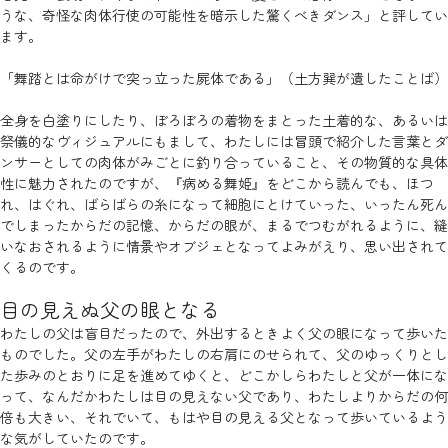
うな、奇怪な肉体行使の可能性を暗示した驚くべきダンス」と評してい
ます。
「舞踏とは命がけで突っ立った屍体である」（土方巽が遺したことば）
全身を白塗りにしたり、ぼろぼろの着物をまとった土着的な、あるいは
祭儀的なヴィジュアルにもまして、わたしには冒頭で紹介した言葉とダ
ンサーとしての肉体がみごとに釣り合っていること、その物質的な具体
性に魅力されたのですが、『病める舞姫』をどこから読んでも、ほつ
れ、はぐれ、ばらばらの糸になって細胞にとけていった、いったん死ん
でしまったからだの記憶、からだの眼が、まるでつむがれるように、縫
いなおされるように情景やオブジェとなってよみがえり、思い出されて
くるのです。
目の見えぬ父の眼となる
わたしの父は盲目だったので、外出するときよく父の眼になって歩いた
ものでした。父の左手がわたしの右肩にのせられて、父のゆっくりとし
た歩みのとおりに足を進めてゆくと、どこかしらわたしと父が一体にな
って、なんだかわたしは目の見えない父であり、わたしよりからだの何
倍も大きい、それでいて、もはや目の見える父となって歩いているよう
な気がしていたのです。