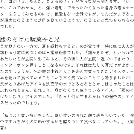
と、母が「え、あんた、見えるの？」と今さらながら聞きます。「い
や、これでわかる」と、強い陽射しであったかくなった自身の着るセー
ターをさしてみせるのには、他愛もない会話ですが、なんだかまぼろし
が現実になるような芝居を見ているようで、なるほどと思わせられるの
でした。
腰のそげた駄菓子と兄
目が見えない一方で、耳も感性もするどいのが父です。特に家に客人が
訪れる寸前に気づくのは日常茶飯事でした。「誰かきたぞ」といわれて
わたしたちが玄関に出てみると、その後に人が玄関に近づいてきたり、
インターホンを押すことになるのです。それははたして耳だけがよかっ
たのでしょうか。兄が親の小銭と人目を盗んで買ってきたアイスクリー
ムを隠れて食べていることにいち早く気づいたことにも驚きましたが、
父がとりあげたアイスを洗面所の水でどろどろととかしはじめたことは
忘れられません。あれこそ、息がなくても生きているアイス、「腰のそ
げたけむり」アイスでした。「きっと何か生まれかわりの途中の」アイ
スだったのでしょう。
「私はよく買い喰いをした。買い喰いの汚れた顔で表を歩いていた。途
中ですれちがう犬に飴やするめを擦りつけて食べなおしていた。」（同
著）