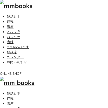
雑誌と本
連載
講座
メルマガ
おしらせ
店舗
mm booksとは
取扱店
カレンダー
お問いあわせ
ONLINE SHOP
雑誌と本
連載
講座