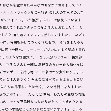
び おなかを空かせたみんなのおなかにおさまっていく
エムエム・ブックスみのへ行き のれんの手当てのお手
がでてきてしまった箇所を さしこで修復していきま
を教えてくれたスタッフのなかさんとお話したり、 ひ
がしんと 落ち着いていくのを感じていました。 コズミ
いに、時間をかけてつくられたもの、 それをまたみん
夜は再び台所へ。 マーマーマガジンにもよく登場する作
まりのような雰囲気に。 ２０人分のごはん！ 編集部
さん、ひろこさんも一緒に 夏野菜のカレーを大鍋いっぱ
ずやデザートを持ち寄って にぎやかな食卓になりまし
てもごはんをつくり みんなに食べてもらえるよろこび
みんなの得意なことは何？」 という話になりました。
るのが好き」。 たとえば 偶然、わたしの高校の同級
すが、 そんな不思議なつながりがとっても好きだと R
そんな不思議なことが好きだと思いますよ！」 と、み