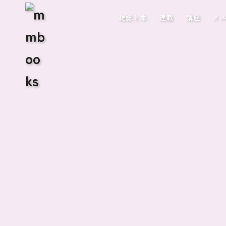
雑誌と本
連載
講座
メ