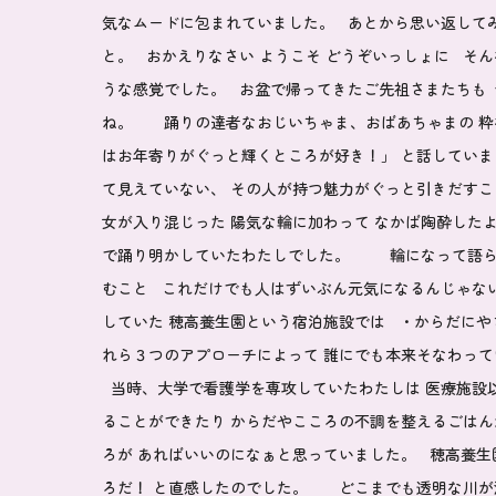
気なムードに包まれていました。 あとから思い返して
と。 おかえりなさい ようこそ どうぞいっしょに そ
うな感覚でした。 お盆で帰ってきたご先祖さまたちも 
ね。 踊りの達者なおじいちゃま、おばあちゃまの 粋
はお年寄りがぐっと輝くところが好き！」 と話していま
て見えていない、 その人が持つ魅力がぐっと引きだす
女が入り混じった 陽気な輪に加わって なかば陶酔した
で踊り明かしていたわたしでした。 輪になって語らう
むこと これだけでも人はずいぶん元気になるんじゃな
していた
穂高養生園
という宿泊施設では ・からだにや
れら３つのアプローチによって 誰にでも本来そなわって
当時、大学で看護学を専攻していたわたしは 医療施設
ることができたり からだやこころの不調を整えるごはん
ろが あればいいのになぁと思っていました。 穂高養生
ろだ！ と直感したのでした。 どこまでも透明な川が