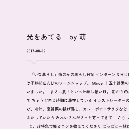
光をあてる by 萌
2017-08-12
「いな暮らし」萌のみの暮らし日記 インターン３日目
は不耕起田んぼのワークショップ。
50noen｜五十野園
の
いました。 まさに夏！といった蒸し暑い日。 朝から
で ちょうど同じ時期に滞在している イラストレーター
び、冷汁、夏野菜の揚げ浸し、カレーポテトサラダなど
ふたしていたら みれいさんがさっと寄ってきて 「こう
と、超特急で握るコツを教えてくださり ぱっぱと一緒