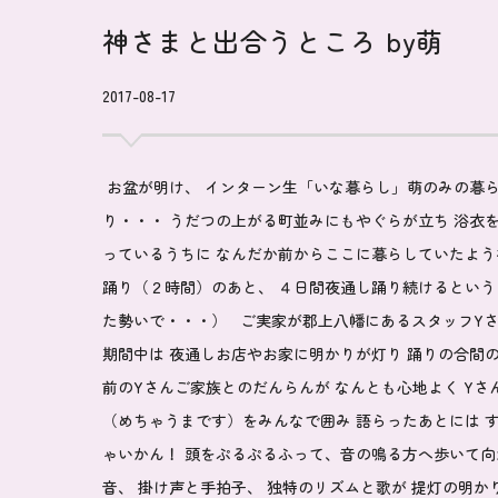
神さまと出合うところ by萌
2017-08-17
お盆が明け、 インターン生「
いな暮らし
」萌のみの暮
り・・・ うだつの上がる町並みにもやぐらが立ち 浴衣
っているうちに なんだか前からここに暮らしていたよう
踊り（２時間）のあと、 ４日間夜通し踊り続けるという
た勢いで・・・） ご実家が
郡上八幡
にあるスタッフY
期間中は 夜通しお店やお家に明かりが灯り 踊りの合間
前のYさんご家族とのだんらんが なんとも心地よく Y
（めちゃうまです）をみんなで囲み 語らったあとには 
ゃいかん！ 頭をぷるぷるふって、音の鳴る方へ歩いて向
音、 掛け声と手拍子、 独特のリズムと歌が 提灯の明