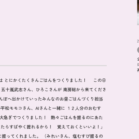
は とにかくたくさんごはんをつくりました！ この日
 五十嵐武志さん、ひろこさんが 南房総から来てくださ
田んぼへ出かけていったみんなのお昼ごはんづくり担当
の
平松モモコ
さん、AIさんと一緒に １２人分のおむす
 大急ぎでつくりました！ 熱々ごはんを握るのにあた
したらすばやく握れるから！ 覚えておくといいよ！」
に握ってくれました。 （みれいさん、塩むすび握るの