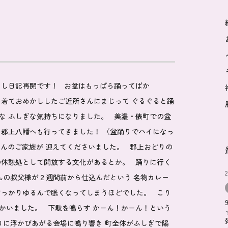
らし日記再開です！ お盆はもっぱら踊ってばか
を着ておめかししたご近所さんにまじって ぐるぐると踊
な ふしぎな気持ちになりました。 美濃・俵町での盆
 郡上八幡へも行ってきました！ （盆踊りでハイになっ
さんのご家族が 迎えてくださいました。 郡上おどりの
の休憩処として開放する文化があるとか。 踊りに行く
さんの叔父様が２週間前から仕込んだという 名物カレー
すっかりゆるんで眠くなってしまうほどでした。 こり
かいました。 下駄を鳴らす かーん！かーん！という
かりに浮かびあがる会場に鳴り響き 町全体がふしぎで陽