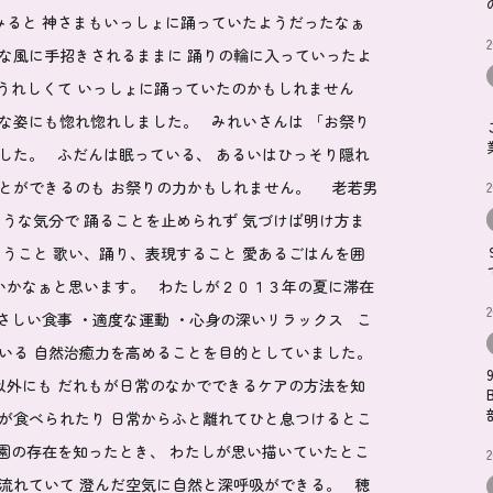
みると 神さまもいっしょに踊っていたようだったなぁ
んな風に手招きされるままに 踊りの輪に入っていったよ
うれしくて いっしょに踊っていたのかもしれません
な姿にも惚れ惚れしました。 みれいさんは 「お祭り
した。 ふだんは眠っている、 あるいはひっそり隠れ
ことができるのも お祭りの力かもしれません。 老若男
2
ような気分で 踊ることを止められず 気づけば明け方ま
こと 歌い、踊り、表現すること 愛あるごはんを囲
いかなぁと思います。 わたしが２０１３年の夏に滞在
2
さしい食事 ・適度な運動 ・心身の深いリラックス こ
いる 自然治癒力を高めることを目的としていました。
以外にも だれもが日常のなかでできるケアの方法を知
が食べられたり 日常からふと離れてひと息つけるとこ
園の存在を知ったとき、 わたしが思い描いていたとこ
2
流れていて 澄んだ空気に自然と深呼吸ができる。 穂