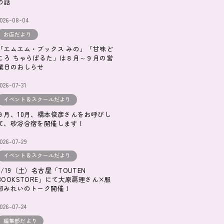
の話
2026-08-04
お店だより
「エムエム・ブックス みの」「甘味ど
ころ ちゃらぱるた」は８月～９月の営
業日のおしらせ
026-07-31
イベント＆スクールだより
９月、10月、橋本俊彦さんをお呼びし
て、砂浴合宿を開催します！
026-07-29
イベント＆スクールだより
9/19（土）名古屋「TOUTEN
BOOKSTORE」にて大原扁理さん×服
部みれいのトーク開催！
026-07-24
編集部だより