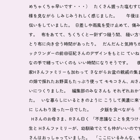
めちゃくちゃ早いです・・・） たくさん握った塩むす
様を見ながら しみじみうれしく感じました。 午後は
伝いをしていました。
日差しや雨風を受け止めて、傷み
す。 布をあてて、ちくちくと一針ずつ縫う間、 縫い方
とり布に向き合う時間があったり。 だんだんと気持ち
ックワンダーの前田征紀さんのデザインをもとに ていね
なの手で繕っていくのも いい時間になりそうです。 
家Hさんファミリーも加わって さながらお盆の親戚の集
の畑で採れたお野菜もたっぷり使って モモコさん、AI
いにつくりました。 編集部のみなさんも それぞれおか
た。
いな暮らし
にいるときのように こうして美濃に来
に じんわり浸った一日でした。 夕飯を食べながら 「
Hさんのお母さま、Rさん曰く 「不思議なことを見つけ
生と Hさんファミリーが、幼馴染でとても仲がいいので
さんはおっしゃっていました。 「ここにいるみんな、