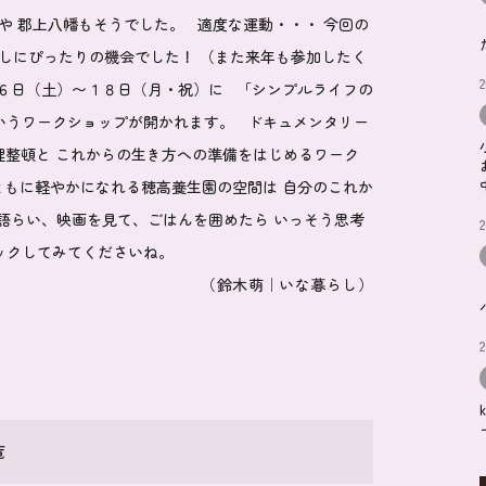
や 郡上八幡もそうでした。 適度な運動・・・ 今回の
しにぴったりの機会でした！ （また来年も参加したく
2
１６日（土）〜１８日（月・祝）に
「シンプルライフの
うワークショップが開かれます。 ドキュメンタリー
の整理整頓と これからの生き方への準備をはじめるワーク
ともに軽やかになれる穂高養生園の空間は 自分のこれか
語らい、映画を見て、ごはんを囲めたら いっそう思考
2
ックしてみてくださいね。
（鈴木萌｜いな暮らし）
2
覧