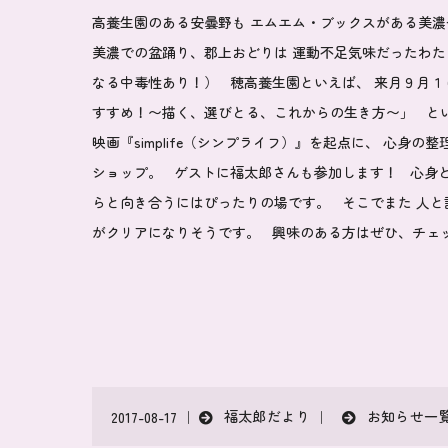
高養生園のある安曇野も エムエム・ブックスがある美濃
美濃での盆踊り、郡上おどりは 運動不足気味だったわた
なる中毒性あり！） 穂高養生園といえば、 来月９月
すすめ！〜描く、選びとる、これからの生き方〜」
とい
映画『simplife（シンプライフ）』を起点に、 心身
ショップ。 ゲストに福太郎さんも参加します！ 心身
らと向き合うにはぴったりの場です。 そこでまた 人と
がクリアになりそうです。 興味のある方はぜひ、チェ
福太郎だより
お知らせ一
2017-08-17 ｜
｜