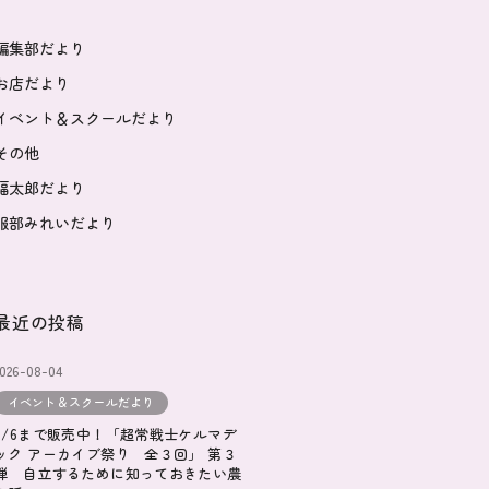
編集部だより
お店だより
イベント＆スクールだより
その他
福太郎だより
服部みれいだより
最近の投稿
2026-08-04
イベント＆スクールだより
9/6まで販売中！「超常戦士ケルマデ
ック アーカイブ祭り 全３回」 第３
弾 自立するために知っておきたい農