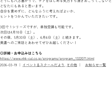
どうにも八方塞がりで、ケアをはじめる気力すら湧きおこってこな
いと
どなたにもあると思います。
自分を責めずに、どんなふうに考えればよいか、
ヒントをつかんでいただきたいです。
3回で１シリーズですが、単独受講も可能です。
次回は4月18日（土）。
その後、5月30日（土）、6月6日（土）と続きます。
美濃へのご来訪とあわせてぜひお越しください！
◎詳細・お申込みはこちら
https://www.nhk-cul.co.jp/prog
rams/program_1322071.html
2026-03-19 ｜
イベント＆スクールだより
,
その他
｜
お知らせ一覧