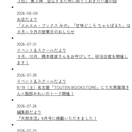
３回」 第３弾 自立するために知っておきたい農の話
2026-08-04
お店だより
「エムエム・ブックス みの」「甘味どころ ちゃらぱるた」は
８月～９月の営業日のおしらせ
2026-07-31
イベント＆スクールだより
９月、10月、橋本俊彦さんをお呼びして、砂浴合宿を開催し
ます！
2026-07-29
イベント＆スクールだより
9/19（土）名古屋「TOUTEN BOOKSTORE」にて大原扁理さ
ん×服部みれいのトーク開催！
2026-07-24
編集部だより
『天然生活』9月号に掲載いただきました！
2026-07-23