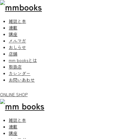
雑誌と本
連載
講座
メルマガ
おしらせ
店舗
mm booksとは
取扱店
カレンダー
お問いあわせ
ONLINE SHOP
雑誌と本
連載
講座