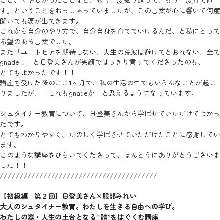
す」ということをおっしゃっていましたが、この言葉が心に響いて何度
聞いても涙が出てきます。
これから自分のやり方で、自分自身を育てていけるんだ、と私にとって
希望のある言葉でした。
また「ユートピアを期待しない、人生の荒波は避けてとおれない、全て
gnade！」と日登美さんが笑顔ではっきり言ってくださったのも、
とてもよかったです！！
講座を受けた後のここ1ヶ月で、私の生活の中でもいろんなことが起こ
りましたが、「これもgnadeか」と思えるようになっています。
シュタイナー教育について、日登美さんから学ばせていただけてよかっ
たです。
とてもわかりやすく、たのしく学ばさせていただけたことに感謝してい
ます。
このような講座をひらいてくださって、ほんとうにありがとうございま
した！！
////////////////////////////////////////
【初級編｜第２回】日登美さん×服部みれい
大人のシュタイナー教育。わたしを生きる自由への学び。
わたしの器・人生の土台となる“體”をはぐくむ講座