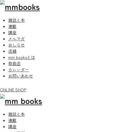
雑誌と本
連載
講座
メルマガ
おしらせ
店舗
mm booksとは
取扱店
カレンダー
お問いあわせ
ONLINE SHOP
雑誌と本
連載
講座