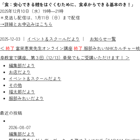
「食：安心できる體をはぐくむために、食卓からできる基本のき！」
2025年12月10日（水）19時―21時
＊見逃し配信は、1月11日（日）まで配信
→詳細とお申込みはこちら
2025-12-03 ｜
イベント＆スクールだより
｜
お知らせ一覧
＜
終了
富栄恵実先生オンライン講座
終了
服部みれいNHKカルチャー岐
阜教室で講座、第３回（12/13）単発でもご受講いただけます！ ＞
編集部だより
お店だより
イベント＆スクールだより
その他
福太郎だより
服部みれいだより
最近の投稿
2026-08-07
編集部だより