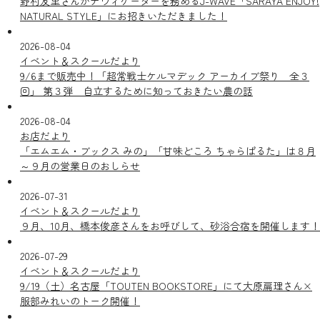
野村友里さんがナヴィゲーターを務めるJ-WAVE「SARAYA ENJOY!
NATURAL STYLE」にお招きいただきました！
2026-08-04
イベント＆スクールだより
9/6まで販売中！「超常戦士ケルマデック アーカイブ祭り 全３
回」 第３弾 自立するために知っておきたい農の話
2026-08-04
お店だより
「エムエム・ブックス みの」「甘味どころ ちゃらぱるた」は８月
～９月の営業日のおしらせ
2026-07-31
イベント＆スクールだより
９月、10月、橋本俊彦さんをお呼びして、砂浴合宿を開催します！
2026-07-29
イベント＆スクールだより
9/19（土）名古屋「TOUTEN BOOKSTORE」にて大原扁理さん×
服部みれいのトーク開催！