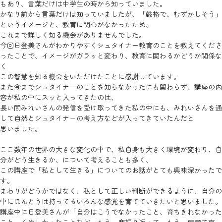
もあり、言葉だけは中学生の時から知っていました。
かなり前から言葉だけは知っていましたが、「厳格で、むずかしそう」
というイメージと、教育に関心がなかったため、
これまで詳しく知る機会がありませんでした。
今回日登美さんがわかりやすくシュタイナー教育のことを教えてくださ
ったことで、イメージがガラッと変わり、教育に関わるかどうか関係な
く
この智慧を知る機会をいただけたことに感謝しています。
また今までシュタイナーのことを知らなかったにも関わらず、講座の内
容が私の中にスッと入ってきたのは、
長い間みれいさんの発信を受け取ってきた私の中にも、みれいさんを通
して自然とシュタイナーの考え方などが入ってきていたんだと
思いました。
ここ数年の世界の大きな変化の中で、私自身も大きく環境が変わり、自
分がどう生きるか、について考えることも多く、
この講座で「私として生きる」についてのお話がとても興味深かったで
す。
まわりがどうかではなく、私として正しい判断ができるように、自分の
中にほんとうは持ってるいろんな感覚を育てていきたいと思いました。
講座中に日登美さんが「自分はこうでなかったこと、育ちきれなかった
こと、くやしかったことなど、もう一度振り返って、もう一度育て直