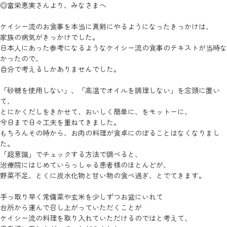
◎富栄恵実さんより、みなさまへ
ケイシー流のお食事を本当に真剣にやるようになったきっかけは、
家族の病気がきっかけでした。
日本人にあった参考になるようなケイシー流の食事のテキストが当時な
かったので、
自分で考えるしかありませんでした。
「砂糖を使用しない」、「高温でオイルを調理しない」を念頭に置い
て、
とにかくだしをきかせて、おいしく簡単に、をモットーに、
今日まで日々工夫を重ねてきました。
もちろんその時から、お肉の料理が食卓にのぼることはなくなりまし
た。
「超意識」でチェックする方法で調べると、
治療院にはじめていらっしゃる患者様のほとんどが、
野菜不足、とくに炭水化物と甘い物の食べ過ぎ、とでてきます。
手っ取り早く常備菜や玄米を少しずつお盆にいれて
台所から運んで召し上がっていただくことが
ケイシー流の料理を取り入れていただけるのではと考えて、