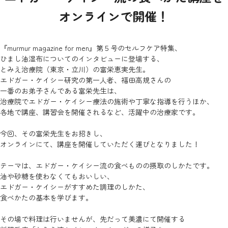
オンラインで開催！
『murmur magazine for men』第５号のセルフケア特集、
ひまし油湿布についてのインタビューに登場する、
とみえ治療院（東京・立川）の富栄恵実先生。
エドガー・ケイシー研究の第一人者、福田高規さんの
一番のお弟子さんである富栄先生は、
治療院でエドガー・ケイシー療法の施術や丁寧な指導を行うほか、
各地で講座、講習会を開催されるなど、活躍中の治療家です。
今回、その富栄先生をお招きし、
オンラインにて、講座を開催していただく運びとなりました！
テーマは、エドガー・ケイシー流の食べものの摂取のしかたです。
油や砂糖を使わなくてもおいしい、
エドガー・ケイシーがすすめた調理のしかた、
食べかたの基本を学びます。
その場で料理は行いませんが、先だって美濃にて開催する