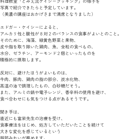
料理教室「とみえ流ケイシークッキング」の様子を
写真で紹介できたらと予定しています。
（美濃の講座はおかげさまで満席となりました）
エドガー・ケイシーによると、
アルカリ性と酸性が８対２のバランスの食事がよいとのこと。
そのために、海藻、緑黄色野菜と果物、
皮や脂を取り除いた鶏肉、魚、全粒の食べもの、
水分、ゼラチン、アーモンド２個といったものを
積極的に摂取します。
反対に、避けたほうがよいものは、
牛肉、豚肉、鶏肉の脂の部分、炭水化物、
高温の油で調理したもの、白砂糖だそう。
また、アルミの鍋や電子レンジ、香辛料の使用を避け、
食べ合わせにも気をつける点があるそうです。
聞き手は、
直近にも富栄先生の治療を受け、
食事療法をはじめ、処方していただいたことを続けて
大きな変化を感じているという
服部みれいが務めます。