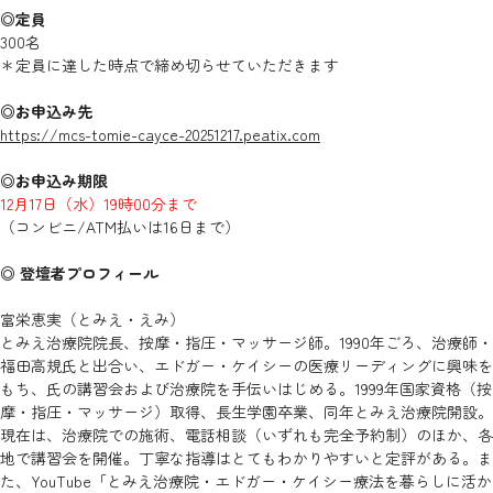
◎定員
300名
＊定員に達した時点で締め切らせていただきます
◎お申込み先
https://mcs-tomie-cayce-20251217.peatix.com
◎お申込み期限
12月17日（水）19時00分まで
（コンビニ/ATM払いは16日まで）
◎ 登壇者プロフィール
富栄恵実（とみえ・えみ）
とみえ治療院院長、按摩・指圧・マッサージ師。1990年ごろ、治療師・
福田高規氏と出合い、エドガー・ケイシーの医療リーディングに興味を
もち、氏の講習会および治療院を手伝いはじめる。1999年国家資格（按
摩・指圧・マッサージ）取得、長生学園卒業、同年とみえ治療院開設。
現在は、治療院での施術、電話相談（いずれも完全予約制）のほか、各
地で講習会を開催。丁寧な指導はとてもわかりやすいと定評がある。ま
た、YouTube「とみえ治療院・エドガー・ケイシー療法を暮らしに活か