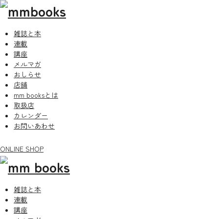
雑誌と本
連載
講座
メルマガ
おしらせ
店舗
mm booksとは
取扱店
カレンダー
お問いあわせ
ONLINE SHOP
雑誌と本
連載
講座