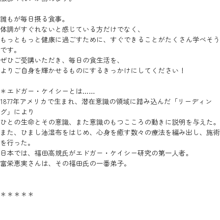
誰もが毎日摂る食事。
体調がすぐれないと感じている方だけでなく、
もっともっと健康に過ごすために、すぐできることがたくさん学べそう
です。
ぜひご受講いただき、毎日の食生活を、
よりご自身を輝かせるものにするきっかけにしてください！
＊エドガー・ケイシーとは……
1877年アメリカで生まれ、潜在意識の領域に踏み込んだ「リーディン
グ」により
ひとの生命とその意識、また意識のもつこころの動きに説明を与えた。
また、ひまし油湿布をはじめ、心身を癒す数々の療法を編み出し、施術
を行った。
日本では、福田高規氏がエドガー・ケイシー研究の第一人者。
富栄恵実さんは、その福田氏の一番弟子。
＊＊＊＊＊