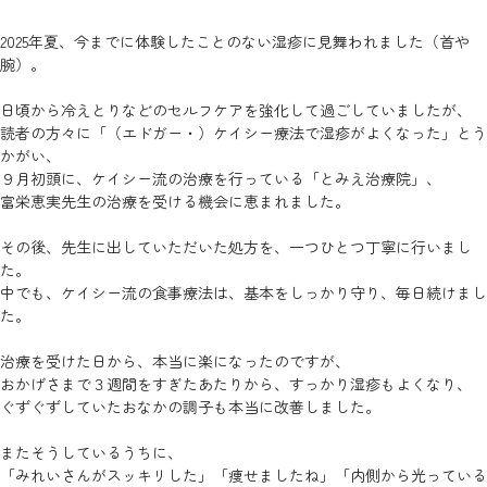
2025年夏、今までに体験したことのない湿疹に見舞われました（首や
腕）。
日頃から冷えとりなどのセルフケアを強化して過ごしていましたが、
読者の方々に「（エドガー・）ケイシー療法で湿疹がよくなった」とう
かがい、
９月初頭に、ケイシー流の治療を行っている「とみえ治療院」、
富栄恵実先生の治療を受ける機会に恵まれました。
その後、先生に出していただいた処方を、一つひとつ丁寧に行いまし
た。
中でも、ケイシー流の食事療法は、基本をしっかり守り、毎日続けまし
た。
治療を受けた日から、本当に楽になったのですが、
おかげさまで３週間をすぎたあたりから、すっかり湿疹もよくなり、
ぐずぐずしていたおなかの調子も本当に改善しました。
またそうしているうちに、
「みれいさんがスッキリした」「痩せましたね」「内側から光っている