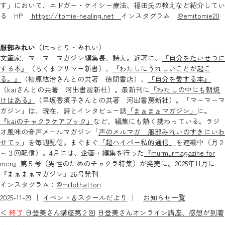
す」において、エドガー・ケイシー療法、福田氏の教えなど紹介してい
る HP
https://tomie-healing.net
インスタグラム
@emitomie20
服部みれい
（はっとり・みれい）
文筆家、マーマーマガジン編集長、詩人。近著に、
『自分をたいせつに
する本』
（ちくまプリマー新書）、
『わたしにうれしいことが起こ
る。』
（植原紘治さんとの共著 徳間書店）、
『自分を愛する本』
（kaiさんとの共著 河出書房新社）。最新刊に
『わたしの中にも朝焼
けはある』
（早坂香須子さんとの共著 河出書房新社）。「マーマーマ
ガジン」は、現在、詩とインタビュー誌
「まぁまぁマガジン」
に。
『kaiのチャクラケアブック』
など、編集にも熱く携わっている。ラジ
オ風味の音声メールマガジン「
声のメルマガ 服部みれいのすきにいわ
せてッ
」を毎週配信。まぐまぐ
「超ハイパー私的通信」
を連載中（月２
～３回配信）。4月には、企画・編集を行った
『murmurmagazine for
men』第５号
（男性のためのチャクラ特集）が発売に。2025年11月に
『まぁまぁマガジン』26号発刊
インスタグラム：
@millethattori
2025-11-29 ｜
イベント＆スクールだより
｜
お知らせ一覧
＜
終了
日登美さん講座第２回
日登美さんオンライン講座、感想が到着