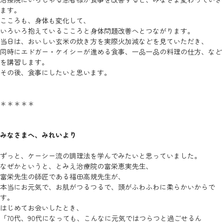
ます。
こころも、身体も変化して、
いろいろ抱えているこころと身体問題改善へとつながります。
当日は、おいしい玄米の炊き方を実際火加減などを見ていただき、
同時にエドガー・ケイシーが進める食事、一品一品の料理の仕方、など
を講習します。
その後、食事にしたいと思います。
＊＊＊＊＊
みなさまへ、みれいより
ずっと、ケーシー流の調理法を学んでみたいと思っていました。
なぜかというと、とみえ治療院の富栄恵実先生、
富栄先生の師匠である福田高規先生が、
本当にお元気で、お肌がつるつるで、頭がふわふわに柔らかいからで
す。
はじめてお会いしたとき、
「70代、90代になっても、こんなに元気ではつらつと過ごせるん