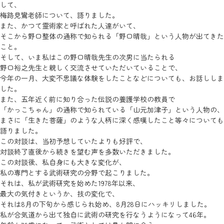
して、
梅路見鸞老師について、語りました。
また、かつて霊術家と呼ばれた人達がいて、
そこから野口整体の通称で知られる「野口晴哉」という人物が出てきた
こと。
そして、いま私はこの野口晴哉先生の次男に当たられる
野口裕之先生と親しく交流させていただいていることで、
今年の一月、大変不思議な体験をしたことなどについても、お話ししま
した。
また、五年近く前に知り合った伝説の養護学校の教員で
「かっこちゃん」の通称で知られている「山元加津子」という人物の、
まさに「生きた菩薩」のような人柄に深く感嘆したこと等々についても
語りました。
この対談は、当初予想していたよりも好評で、
対談終了直後から続きを望む声を多数いただきました。
この対談後、私自身にも大きな変化が、
私の専門とする武術研究の分野で起こりました。
それは、私が武術研究を始めた1978年以来、
最大の気付きというか、技の変化で、
それは8月の下旬から感じられ始め、8月28日にハッキリしました。
私が合気道から出て独自に武術の研究を行なうようになって46年。