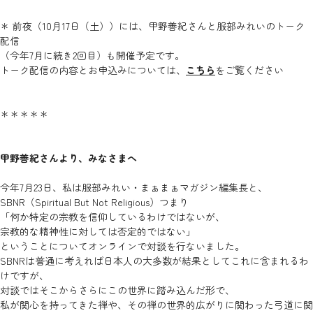
＊ 前夜（10月17日（土））には、甲野善紀さんと服部みれいのトーク
配信
（今年7月に続き2回目）も開催予定です。
トーク配信の内容とお申込みについては、
こちら
をご覧ください
＊＊＊＊＊
甲野善紀さんより、みなさまへ
今年7月23日、私は服部みれい・まぁまぁマガジン編集長と、
SBNR（Spiritual But Not Religious）つまり
「何か特定の宗教を信仰しているわけではないが、
宗教的な精神性に対しては否定的ではない」
ということについてオンラインで対談を行ないました。
SBNRは普通に考えれば日本人の大多数が結果としてこれに含まれるわ
けですが、
対談ではそこからさらにこの世界に踏み込んだ形で、
私が関心を持ってきた禅や、その禅の世界的広がりに関わった弓道に関