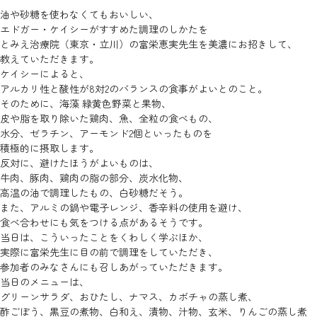
油や砂糖を使わなくてもおいしい、
エドガー・ケイシーがすすめた調理のしかたを
とみえ治療院（東京・立川）の富栄恵実先生を美濃にお招きして、
教えていただきます。
ケイシーによると、
アルカリ性と酸性が8対2のバランスの食事がよいとのこと。
そのために、海藻 緑黄色野菜と果物、
皮や脂を取り除いた鶏肉、魚、全粒の食べもの、
水分、ゼラチン、アーモンド2個といったものを
積極的に摂取します。
反対に、避けたほうがよいものは、
牛肉、豚肉、鶏肉の脂の部分、炭水化物、
高温の油で調理したもの、白砂糖だそう。
また、アルミの鍋や電子レンジ、香辛料の使用を避け、
食べ合わせにも気をつける点があるそうです。
当日は、こういったことをくわしく学ぶほか、
実際に富栄先生に目の前で調理をしていただき、
参加者のみなさんにも召しあがっていただきます。
当日のメニューは、
グリーンサラダ、おひたし、ナマス、カボチャの蒸し煮、
酢ごぼう、黒豆の煮物、白和え、漬物、汁物、玄米、りんごの蒸し煮