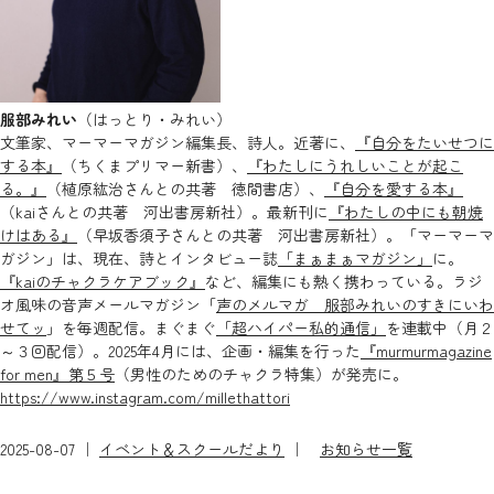
服部みれい
（はっとり・みれい）
文筆家、マーマーマガジン編集長、詩人。近著に、
『自分をたいせつに
する本』
（ちくまプリマー新書）、
『わたしにうれしいことが起こ
る。』
（植原紘治さんとの共著 徳間書店）、
『自分を愛する本』
（kaiさんとの共著 河出書房新社）。最新刊に
『わたしの中にも朝焼
けはある』
（早坂香須子さんとの共著 河出書房新社）。「マーマーマ
ガジン」は、現在、詩とインタビュー誌
「まぁまぁマガジン」
に。
『kaiのチャクラケアブック』
など、編集にも熱く携わっている。ラジ
オ風味の音声メールマガジン「
声のメルマガ 服部みれいのすきにいわ
せてッ
」を毎週配信。まぐまぐ
「超ハイパー私的通信」
を連載中（月２
～３回配信）。2025年4月には、企画・編集を行った
『murmurmagazine
for men』第５号
（男性のためのチャクラ特集）が発売に。
https://www.instagram.com/millethattori
2025-08-07 ｜
イベント＆スクールだより
｜
お知らせ一覧