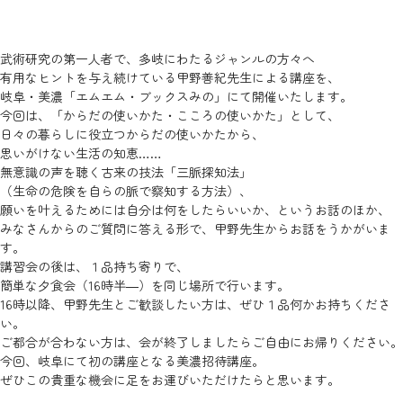
武術研究の第一人者で、多岐にわたるジャンルの方々へ
有用なヒントを与え続けている甲野善紀先生による講座を、
岐阜・美濃「エムエム・ブックスみの」にて開催いたします。
今回は、「からだの使いかた・こころの使いかた」として、
日々の暮らしに役立つからだの使いかたから、
思いがけない生活の知恵……
無意識の声を聴く古来の技法「三脈探知法」
（生命の危険を自らの脈で察知する方法）、
願いを叶えるためには自分は何をしたらいいか、というお話のほか、
みなさんからのご質問に答える形で、甲野先生からお話をうかがいま
す。
講習会の後は、１品持ち寄りで、
簡単な夕食会（16時半―）を同じ場所で行います。
16時以降、甲野先生とご歓談したい方は、ぜひ１品何かお持ちくださ
い。
ご都合が合わない方は、会が終了しましたらご自由にお帰りください。
今回、岐阜にて初の講座となる美濃招待講座。
ぜひこの貴重な機会に足をお運びいただけたらと思います。