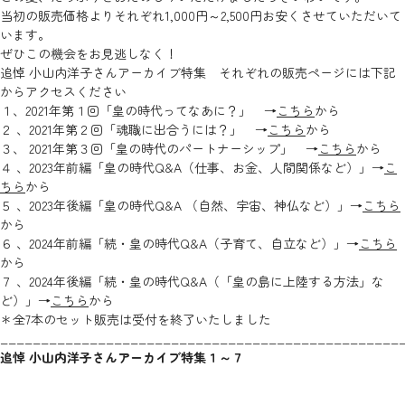
当初の販売価格よりそれぞれ1,000円～2,500円お安くさせていただいて
います。
ぜひこの機会をお見逃しなく！
追悼 小山内洋子さんアーカイブ特集 それぞれの販売ページには下記
からアクセスください
１、2021年第１回「皇の時代ってなあに？」 →
こちら
から
２ 、2021年第２回「魂職に出合うには？」 →
こちら
から
３、 2021年第３回「皇の時代のパートナーシップ」 →
こちら
から
４ 、2023年前編「皇の時代Q&A（仕事、お金、人間関係など）」→
こ
ちら
から
５ 、2023年後編「皇の時代Q&A （自然、宇宙、神仏など）」→
こちら
から
６ 、2024年前編「続・皇の時代Q&A（子育て、自立など）」→
こちら
から
７ 、2024年後編「続・皇の時代Q&A（「皇の島に上陸する方法」な
ど）」→
こちら
から
＊全7本のセット販売は受付を終了いたしました
_________________________________________________
追悼 小山内洋子さんアーカイブ特集１～７