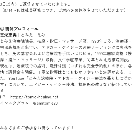
3日以内にご返信させていただきます。
（9/14〜16は社員研修につき、ご対応をお休みさせていただきます）
◎ 講師プロフィール
富栄恵実
｜とみえ・えみ
とみえ治療院院長、按摩・指圧・マッサージ師。1990年ごろ、治療師・
福田高規氏と出合い、エドガー・ケイシーの医療リーディングに興味を
もち、氏の講習会および治療院を手伝いはじめる。1999年国家資格（按
摩・指圧・マッサージ）取得、長生学園卒業、同年とみえ治療院開設。
現在は、治療院での施術、電話相談（いずれも完全予約制）のほか、各
地で講習会を開催。丁寧な指導はとてもわかりやすいと定評がある。ま
た、YouTube「とみえ治療院・エドガー・ケイシー療法を暮らしに活か
す」において、エドガー・ケイシー療法、福田氏の教えなど紹介してい
る
HP
https://tomie-healing.net
インスタグラム
@emitomie20
みなさまのご参加をお待ちしています！