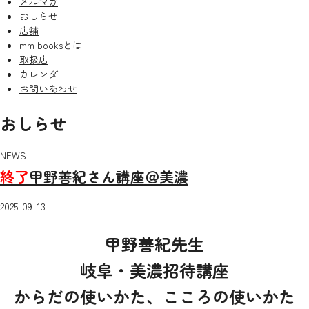
メルマガ
おしらせ
店舗
mm booksとは
取扱店
カレンダー
お問いあわせ
おしらせ
NEWS
終了
甲野善紀さん講座＠美濃
2025-09-13
甲野善紀先生
岐阜・美濃招待講座
からだの使いかた、こころの使いかた