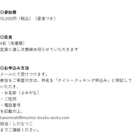
◎参加費
10,000円（税込）（昼食つき）
◎定員
4名（先着順）
定員に達し次第締め切らせていただきます
◎お申込み方法
メールにて受けつけます。
参加をご希望の方は、件名を「ケイシークッキング申込み」と明記して
いただき、
・お名前（よみがな）
・ご住所
・電話番号
を記載の上、
tanomoshi@murmur-books-socks.com
担当：しだなつこ
までご連絡ください。