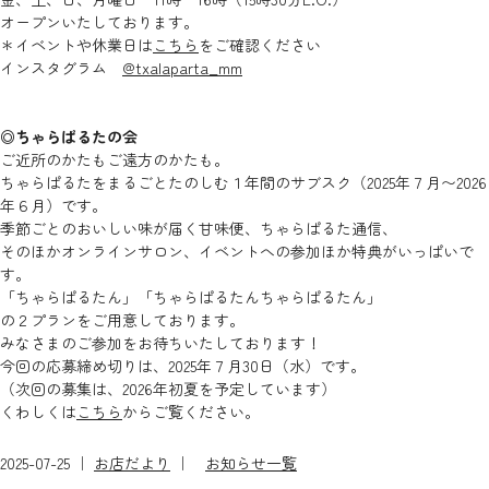
オープンいたしております。
＊イベントや休業日は
こちら
をご確認ください
インスタグラム
@txalaparta_mm
◎ちゃらぱるたの会
ご近所のかたもご遠方のかたも。
ちゃらぱるたをまるごとたのしむ１年間のサブスク（2025年７月〜2026
年６月）です。
季節ごとのおいしい味が届く甘味便、ちゃらぱるた通信、
そのほかオンラインサロン、イベントへの参加ほか特典がいっぱいで
す。
「ちゃらぱるたん」「ちゃらぱるたんちゃらぱるたん」
の２プランをご用意しております。
みなさまのご参加をお待ちいたしております！
今回の応募締め切りは、2025年７月30日（水）です。
（次回の募集は、2026年初夏を予定しています）
くわしくは
こちら
からご覧ください。
2025-07-25 ｜
お店だより
｜
お知らせ一覧