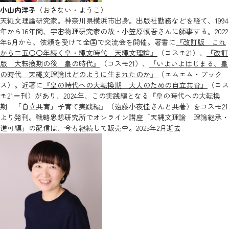
小山内洋子
（おさない・ようこ）
天繩文理論研究家。神奈川県横浜市出身。出版社勤務などを経て、1994
年から16年間、宇宙物理研究家の故・小笠原慎吾さんに師事する。2022
年6月から、依頼を受けて全国で交流会を開催。著書に
『改訂版 これ
から二五〇〇年続く皇・繩文時代 天繩文理論』
（コスモ21）、
『改訂
版 大転換期の後 皇の時代』
（コスモ21）、
『いよいよはじまる、皇
の時代 天繩文理論はどのように生まれたのか』
（エムエム・ブック
ス）。近著に
『皇の時代への大転換期 大人のための自立共育』
（コス
モ21＝刊）があり、2024年、この実践編となる『皇の時代への大転換
期 「自立共育」子育て実践編』（遠藤小夜佳さんと共著）をコスモ21
より発刊。戦略思想研究所でオンライン講座「天縄文理論 理論継承・
進可編」の配信は、今も継続して販売中。2025年2月逝去