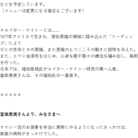
などを予定しています。
（メニューは変更になる場合もございます）
＊エドガー・ケイシーとは……
1877年アメリカで生まれ、潜在意識の領域に踏み込んだ「リーディン
グ」により
ひとの生命とその意識、また意識のもつこころの動きに説明を与えた。
また、ヒマシ油湿布をはじめ、心身を癒す数々の療法を編み出し、施術
を行った。
日本では、福田高規氏がエドガー・ケイシー研究の第一人者。
富栄恵実さんは、その福田氏の一番弟子。
＊＊＊＊＊
富栄恵実さんより、みなさまへ
ケイシー流のお食事を本当に真剣にやるようになったきっかけは、
家族の病気がきっかけでした。