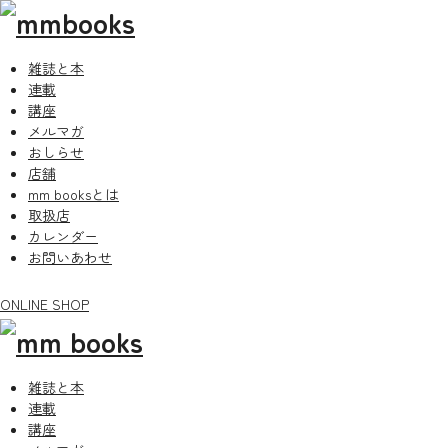
雑誌と本
連載
講座
メルマガ
おしらせ
店舗
mm booksとは
取扱店
カレンダー
お問いあわせ
ONLINE SHOP
雑誌と本
連載
講座