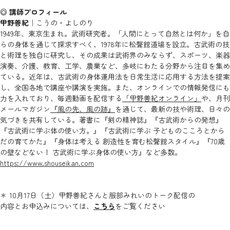
◎ 講師プロフィール
甲野善紀
｜こうの・よしのり
1949年、東京生まれ。武術研究者。「人間にとって自然とは何か」を自
らの身体を通じて探求すべく、1978年に松聲館道場を設立。古武術の技
と術理を独自に研究し、その成果は武術界のみならず、スポーツ、楽器
演奏、介護、教育、工学、農業など、多岐にわたる分野から注目を集め
ている。近年は、古武術の身体運用法を日常生活に応用する方法を提案
し、全国各地で講座や講演を実施。また、オンラインでの情報発信にも
力を入れており、毎週動画を配信する
「甲野善紀オンライン」
や、月刊
メールマガジン
『風の先、風の跡』
を通じて、最新の技や術理、日々の
気づきを共有している。著書に『剣の精神誌』『古武術からの発想』
『古武術に学ぶ体の使い方。』『古武術に学ぶ 子どものこころとから
だの育てかた』『身体は考える 創造性を育む松聲館スタイル』『70歳
の壁などない！ 古武術に学ぶ身体の使い方』など多数。
https://www.shouseikan.com
＊ 10月17日（土）甲野善紀さんと服部みれいのトーク配信の
内容とお申込みについては、
こちら
をご覧ください
_________________________________________________