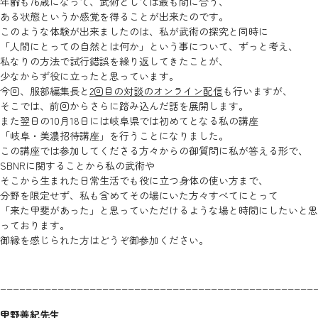
年齢も76歳になって、武術としては最も間に合う、
ある状態というか感覚を得ることが出来たのです。
このような体験が出来ましたのは、私が武術の探究と同時に
「人間にとっての自然とは何か」という事について、ずっと考え、
私なりの方法で試行錯誤を繰り返してきたことが、
少なからず役に立ったと思っています。
今回、服部編集長と
2回目の対談のオンライン配信
も行いますが、
そこでは、前回からさらに踏み込んだ話を展開します。
また翌日の10月18日には岐阜県では初めてとなる私の講座
「岐阜・美濃招待講座」を行うことになりました。
この講座では参加してくださる方々からの御質問に私が答える形で、
SBNRに関することから私の武術や
そこから生まれた日常生活でも役に立つ身体の使い方まで、
分野を限定せず、私も含めてその場にいた方々すべてにとって
「来た甲斐があった」と思っていただけるような場と時間にしたいと思
っております。
御縁を感じられた方はどうぞ御参加ください。
_________________________________________________
甲野善紀先生