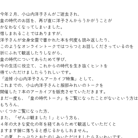
今年２月、小山内洋子さんがご逝去され、
皇の時代のお話を、再び直に洋子さんからうかがうことが
かなわなくなってしまいました。
惜しまれることではありますが、
洋子さんが全身全霊で書かれた本を何度も読み返したり、
このようなオンライントークではつらつとお話しくださっているのを
折にふれて観返したりしながら、
皇の時代についてあらためて学び、
今の生活に役立て、これからの時代を生き抜くヒントを
得ていただけましたらうれしいです。
「追悼 小山内洋子さんアーカイブ特集」として、
これまでの、小山内洋子さんと服部みれいのトークを
開催した７本のアーカイブを販売させていただきます。
まだ一度も、「皇の時代トーク」をご覧になったことがないという方は
もちろん、
いくつかご覧になった方、
また、「ぜんぶ観ました！」という方も、
４年の大きな変化の年を経てあらためて観返していただくと
ますます腑に落ちると感じるかもしれません。
この夏、たっぷりとおたのしみいただけましたらさいわいです。