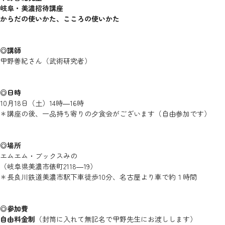
岐阜・美濃招待講座
からだの使いかた、こころの使いかた
◎講師
甲野善紀さん（武術研究者）
◎日時
10月18日（土）14時―16時
＊講座の後、一品持ち寄りの夕食会がございます（自由参加です）
◎場所
エムエム・ブックスみの
（岐阜県美濃市俵町2118―19）
＊長良川鉄道美濃市駅下車徒歩10分、名古屋より車で約１時間
◎参加費
自由料金制
（封筒に入れて無記名で甲野先生にお渡しします）