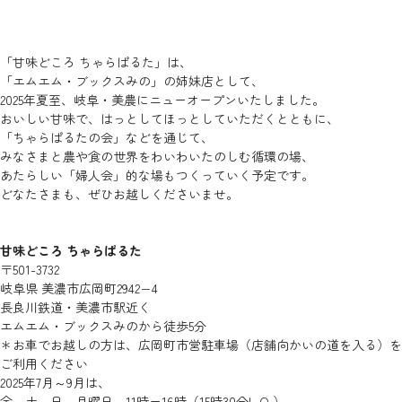
「甘味どころ ちゃらぱるた」は、
「エムエム・ブックスみの」の姉妹店として、
2025年夏至、岐阜・美農にニューオープンいたしました。
おいしい甘味で、はっとしてほっとしていただくとともに、
「ちゃらぱるたの会」などを通じて、
みなさまと農や食の世界をわいわいたのしむ循環の場、
あたらしい「婦人会」的な場もつくっていく予定です。
どなたさまも、ぜひお越しくださいませ。
甘味どころ ちゃらぱるた
〒501-3732
岐阜県 美濃市広岡町2942−4
長良川鉄道・美濃市駅近く
エムエム・ブックスみのから徒歩5分
＊お車でお越しの方は、広岡町市営駐車場（店舗向かいの道を入る）を
ご利用ください
2025年7月～9月は、
金、土、日、月曜日 11時ー16時（15時30分L.O.）