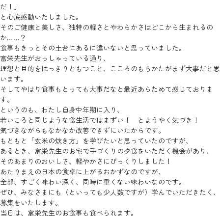
だ！」
と心底感動いたしました。
そのご健康と美しさ、独特の軽さとやわらかさはどこから生まれるの
か……？
食事もきっとその土台にあるに違いないと思っていました。
富栄先生がおっしゃっている通り、
理想と目的をはっきりともつこと、こころのもちかたがまず大事だと思
います。
そしてやはり食事もとっても大事だなと最近あらためて感じておりま
す。
というのも、わたし自身中年期に入り、
若いころと同じような食生活ではまずい！ とようやく気づき！
気づきながらもなかなか改善できずにいたからです。
もともと「玄米の炊き方」を学びたいと思っていたのですが、
あるとき、富栄先生のお宅で手づくりの夕食をいただく機会があり、
そのあまりのおいしさ、軽やかさにびっくりしました！
あたりまえの日本の食卓に上がるおかずなのですが、
全部、すごく味わい深く、同時に重くない味わいなのです。
ぜひ、みなさまにも（といっても少人数ですが）学んでいただきたく、
募集をいたします。
当日は、富栄先生のお食事も食べられます。