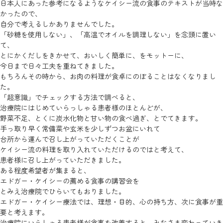
日本人にあった参考になるようなケイシー流の食事のテキストが当時な
かったので、
自分で考えるしかありませんでした。
「砂糖を使用しない」、「高温でオイルを調理しない」を念頭に置い
て、
とにかくだしをきかせて、おいしく簡単に、をモットーに、
今日まで日々工夫を重ねてきました。
もちろんその時から、お肉の料理が食卓にのぼることはなくなりまし
た。
「超意識」でチェックする方法で調べると、
治療院にはじめていらっしゃる患者様のほとんどが、
野菜不足、とくに炭水化物と甘い物の食べ過ぎ、とでてきます。
手っ取り早く常備菜や玄米を少しずつお盆にいれて
台所から運んで召し上がっていただくことが
ケイシー流の料理を取り入れていただけるのではと考えて、
患者様に召し上がっていただきました。
ある程度希望者が集まると、
エドガー・ケイシーの薦める食事の講習会を
とみえ治療院でひらいてもおりました。
エドガー・ケイシー療法では、理想・目的、心の持ち方、次に食事が重
要と考えます。
治療院にいらしゃる患者様が食事を改善すると、みなさま変わっていき