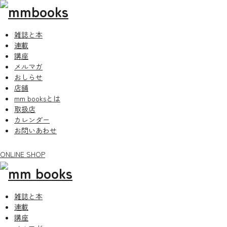
雑誌と本
連載
講座
メルマガ
おしらせ
店舗
mm booksとは
取扱店
カレンダー
お問いあわせ
ONLINE SHOP
雑誌と本
連載
講座