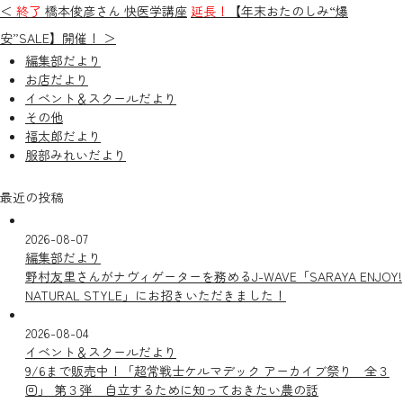
＜
終了
橋本俊彦さん 快医学講座
延長！
【年末おたのしみ“爆
安”SALE】開催！ ＞
編集部だより
お店だより
イベント＆スクールだより
その他
福太郎だより
服部みれいだより
最近の投稿
2026-08-07
編集部だより
野村友里さんがナヴィゲーターを務めるJ-WAVE「SARAYA ENJOY!
NATURAL STYLE」にお招きいただきました！
2026-08-04
イベント＆スクールだより
9/6まで販売中！「超常戦士ケルマデック アーカイブ祭り 全３
回」 第３弾 自立するために知っておきたい農の話