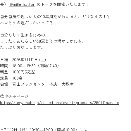
長）
@millethattori
のトークを開催いたします！
自分自身や近しい人の10年周期がわかると、どうなるの！？
ハレとケの過ごしかたって？
自分らしく生きるための、
まったくあたらしい知恵とその活かしかたを、
たっぷりお話しします。
日程 2026年7月11日 (土)
時間 18:00―19:30（開場17:40）
料金 1650円(税込)
定員 100名
会場 青山ブックセンター本店 大教室
◎申込みページ
https://aoyamabc.jp/collections/event/products/260711nanairo
＊7月12日（日）10:30―12:00（開場10:00）には、