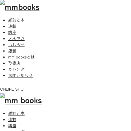
雑誌と本
連載
講座
メルマガ
おしらせ
店舗
mm booksとは
取扱店
カレンダー
お問いあわせ
ONLINE SHOP
雑誌と本
連載
講座