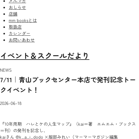
メルマガ
おしらせ
店舗
mm booksとは
取扱店
カレンダー
お問いあわせ
イベント＆スクールだより
NEWS
7/11｜青山ブックセンター本店で発刊記念トー
クイベント！
2026-06-18
『10年周期 ハレとケの人生マップ』（kai＝著 エムエム・ブックス
＝刊）の発刊を記念し、
kaiさん
@k_a_i_dodo
×服部みれい（マーマーマガジン編集