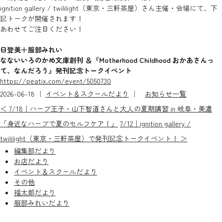
ignition gallery / twililight（東京・三軒茶屋）さん主催・会場にて、下
記トークが開催されます！
あわせてご注目ください！
日登美＋服部みれい
なないいろのかめ文庫創刊 ＆『Motherhood Childhood おかあさんっ
て、なんだろう』
発刊記念トークイベント
https://peatix.com/event/5050730
2026-06-18 ｜
イベント＆スクールだより
｜
お知らせ一覧
＜ 7/18｜ハーブ王子・山下智道さんと大人の夏期講習 in 岐阜・美濃
「身近なハーブで夏のセルフケア！」
7/12｜ignition gallery /
twililight（東京・三軒茶屋）で発刊記念トークイベント！ ＞
編集部だより
お店だより
イベント＆スクールだより
その他
福太郎だより
服部みれいだより