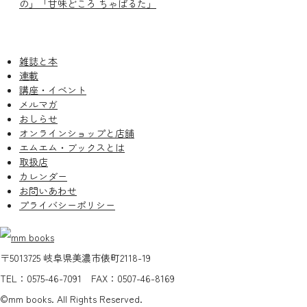
の」「甘味どころ ちゃぱるた」
雑誌と本
連載
講座・イベント
メルマガ
おしらせ
オンラインショップと店舗
エムエム・ブックスとは
取扱店
カレンダー
お問いあわせ
プライバシーポリシー
〒5013725 岐阜県美濃市俵町2118-19
TEL：0575-46-7091 FAX：0507-46-8169
©mm books. All Rights Reserved.