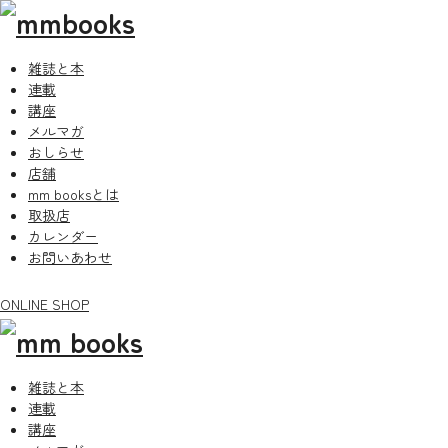
雑誌と本
連載
講座
メルマガ
おしらせ
店舗
mm booksとは
取扱店
カレンダー
お問いあわせ
ONLINE SHOP
雑誌と本
連載
講座