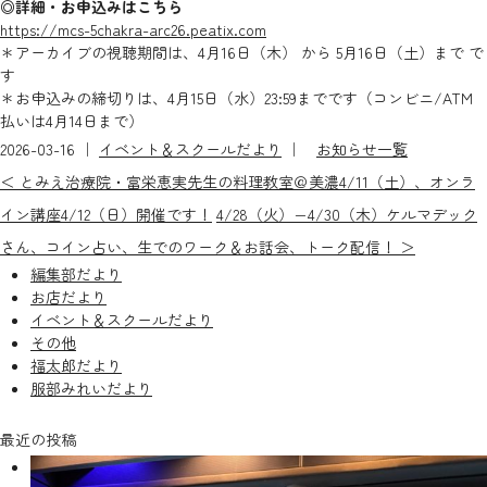
◎詳細・お申込みはこちら
https://mcs-5chakra-arc26.peatix.com
＊アーカイブの視聴期間は、4月16日（木） から 5月16日（土）まで で
す
＊お申込みの締切りは、4月15日（水）23:59までです（コンビニ/ATM
払いは4月14日まで）
2026-03-16 ｜
イベント＆スクールだより
｜
お知らせ一覧
＜ とみえ治療院・富栄恵実先生の料理教室＠美濃4/11（土）、オンラ
イン講座4/12（日）開催です！
4/28（火）−4/30（木）ケルマデック
さん、コイン占い、生でのワーク＆お話会、トーク配信！ ＞
編集部だより
お店だより
イベント＆スクールだより
その他
福太郎だより
服部みれいだより
最近の投稿