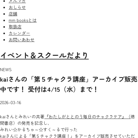
メルマガ
おしらせ
店舗
mm booksとは
取扱店
カレンダー
お問いあわせ
イベント＆スクールだより
NEWS
kaiさんの「第５チャクラ講座」アーカイブ販売
中です！ 受付は4/15（水）まで！
2026-03-16
kaiさんとみれいの共著
『わたしがととのう毎日のチャクラケア』（
徳
間書店）の発売を記念し、
みれい☆かるちゃ～☆すく～るで行った
kaiさんによる「第５チャクラ講座！」をアーカイブ販売させていただ