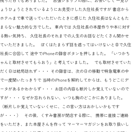
残った日でもありました。 出張ショップの際に、お会いして 一見ひ
ょうひょうとされているようにお見受けした久住社長ですが 書店から
ホテルまで車で送っていただいたときに感じた 久住社長はなんともた
まらない魅力的な方でした。 車内では 久住社長の本屋作りや本に対す
る熱い気持ち、 久住社長のそれまでの人生のお話などたくさん聞かせ
ていただきました。 ぼくはたまらず話を遮ってはいけないと目で久住
社長に合図して 途中でiPhoneの録音ボタンを押しました。 「いつかち
ゃんと取材させてもらおう」と考えていました。 でも取材させていた
だく日は結局訪れず・・・ その録音は、次の日の移動で特急電車の中
で一度聞いたっきりで 当時のiPhoneを解約してからは、もうどこにデ
ータがあるかわからず・・・ お話の内容も断片しか覚えていないので
すが・・・ なぜか忘れられない、いつも胸のどこかにありました。
（断片しか覚えていないくせに、この言い方はおかしいかもです
が・・・） その後、くすみ書房が閉店する際に、 携帯に直接ご連絡
をいただき、また本屋さんを作って マーマーマガジンをお取り扱いし