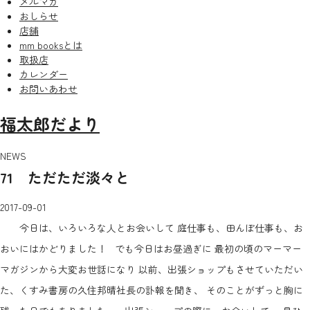
メルマガ
おしらせ
店舗
mm booksとは
取扱店
カレンダー
お問いあわせ
福太郎だより
NEWS
71 ただただ淡々と
2017-09-01
今日は、いろいろな人とお会いして 庭仕事も、田んぼ仕事も、お
おいにはかどりました！ でも今日はお昼過ぎに 最初の頃のマーマー
マガジンから大変お世話になり 以前、出張ショップもさせていただい
た、くすみ書房の久住邦晴社長の訃報を聞き、 そのことがずっと胸に