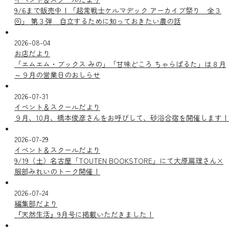
9/6まで販売中！「超常戦士ケルマデック アーカイブ祭り 全３
回」 第３弾 自立するために知っておきたい農の話
2026-08-04
お店だより
「エムエム・ブックス みの」「甘味どころ ちゃらぱるた」は８月
～９月の営業日のおしらせ
2026-07-31
イベント＆スクールだより
９月、10月、橋本俊彦さんをお呼びして、砂浴合宿を開催します！
2026-07-29
イベント＆スクールだより
9/19（土）名古屋「TOUTEN BOOKSTORE」にて大原扁理さん×
服部みれいのトーク開催！
2026-07-24
編集部だより
『天然生活』9月号に掲載いただきました！