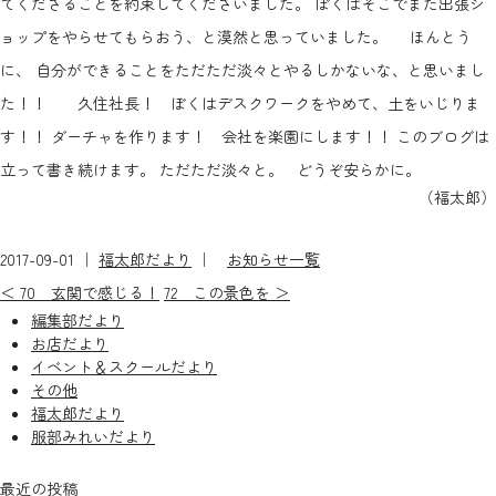
てくださることを約束してくださいました。 ぼくはそこでまた出張シ
ョップをやらせてもらおう、と漠然と思っていました。 ほんとう
に、 自分ができることをただただ淡々とやるしかないな、と思いまし
た！！ 久住社長！ ぼくはデスクワークをやめて、土をいじりま
す！！ ダーチャを作ります！ 会社を楽園にします！！ このブログは
立って書き続けます。 ただただ淡々と。 どうぞ安らかに。
（福太郎）
2017-09-01 ｜
福太郎だより
｜
お知らせ一覧
＜ 70 玄関で感じる！
72 この景色を ＞
編集部だより
お店だより
イベント＆スクールだより
その他
福太郎だより
服部みれいだより
最近の投稿