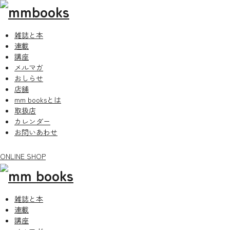
雑誌と本
連載
講座
メルマガ
おしらせ
店舗
mm booksとは
取扱店
カレンダー
お問いあわせ
ONLINE SHOP
雑誌と本
連載
講座