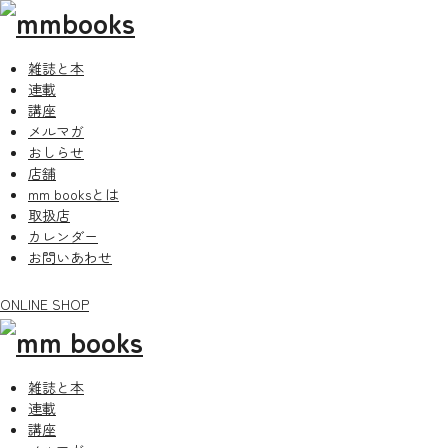
雑誌と本
連載
講座
メルマガ
おしらせ
店舗
mm booksとは
取扱店
カレンダー
お問いあわせ
ONLINE SHOP
雑誌と本
連載
講座