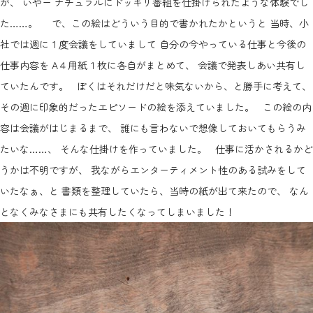
が、 いやー ナチュラルにドッキリ番組を仕掛けられたような体験でし
た……。 で、この絵はどういう目的で書かれたかというと 当時、小
社では週に１度会議をしていまして 自分の今やっている仕事と今後の
仕事内容を A４用紙１枚に各自がまとめて、 会議で発表しあい共有し
ていたんです。 ぼくはそれだけだと味気ないから、と勝手に考えて、
その週に印象的だったエピソードの絵を添えていました。 この絵の内
容は会議がはじまるまで、 誰にも言わないで想像しておいてもらうみ
たいな……、 そんな仕掛けを作っていました。 仕事に活かされるかど
うかは不明ですが、 我ながらエンターティメント性のある試みをして
いたなぁ、と 書類を整理していたら、当時の紙が出て来たので、 なん
となくみなさまにも共有したくなってしまいました！