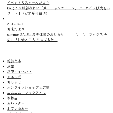
イベント＆スクールだより
kaiさん×服部みれい「第１チャクラトーク」アーカイブ販売をス
タート！（7/31受付締切）
2026-07-05
お店だより
summer SALEと夏季休業のおしらせ｜「エムエム・ブックス み
の」「甘味どころ ちゃぱるた」
雑誌と本
連載
講座・イベント
メルマガ
おしらせ
オンラインショップと店舗
エムエム・ブックスとは
取扱店
カレンダー
お問いあわせ