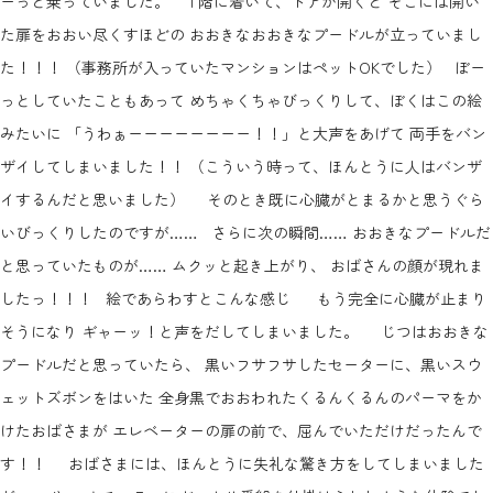
ーっと乗っていました。 １階に着いて、ドアが開くと そこには開い
た扉をおおい尽くすほどの おおきなおおきなプードルが立っていまし
た！！！ （事務所が入っていたマンションはペットOKでした） ぼー
っとしていたこともあって めちゃくちゃびっくりして、ぼくはこの絵
みたいに 「うわぁーーーーーーーー！！」と大声をあげて 両手をバン
ザイしてしまいました！！ （こういう時って、ほんとうに人はバンザ
イするんだと思いました） そのとき既に心臓がとまるかと思うぐら
いびっくりしたのですが…… さらに次の瞬間…… おおきなプードルだ
と思っていたものが…… ムクッと起き上がり、 おばさんの顔が現れま
したっ！！！ 絵であらわすとこんな感じ
もう完全に心臓が止まり
そうになり ギャーッ！と声をだしてしまいました。 じつはおおきな
プードルだと思っていたら、 黒いフサフサしたセーターに、黒いスウ
ェットズボンをはいた 全身黒でおおわれたくるんくるんのパーマをか
けたおばさまが エレベーターの扉の前で、屈んでいただけだったんで
す！！ おばさまには、ほんとうに失礼な驚き方をしてしまいました