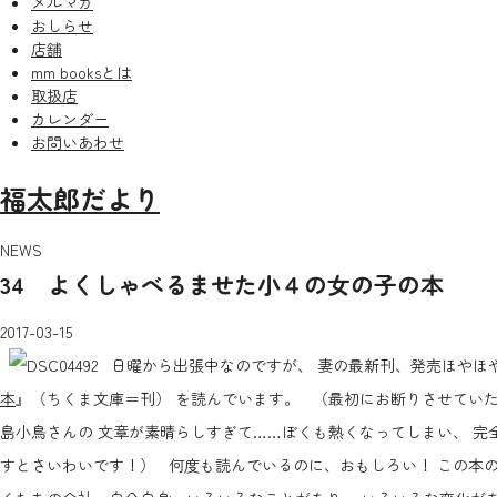
メルマガ
おしらせ
店舗
mm booksとは
取扱店
カレンダー
お問いあわせ
福太郎だより
NEWS
34 よくしゃべるませた小４の女の子の本
2017-03-15
日曜から出張中なのですが、 妻の最新刊、発売ほやほや
本
』（ちくま文庫＝刊） を読んでいます。 （最初にお断りさせてい
島小鳥さんの 文章が素晴らしすぎて……ぼくも熱くなってしまい、 完
すとさいわいです！） 何度も読んでいるのに、おもしろい！ この本の単