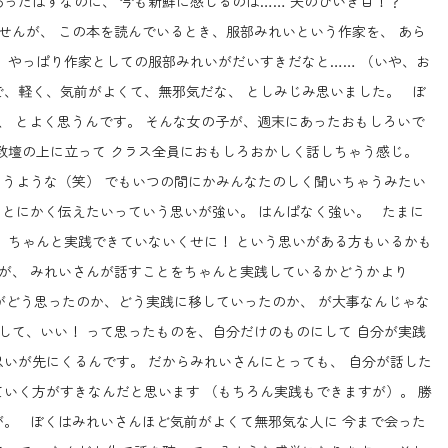
ったはずなのに、 今も新鮮に感じるのは…… 夫のひいき目！？
せんが、 この本を読んでいるとき、服部みれいという作家を、 あら
 やっぱり作家としての服部みれいがだいすきだなと…… （いや、お
で、軽く、気前がよくて、無邪気だな、 としみじみ思いました。 ぼ
、 とよく思うんです。 そんな女の子が、週末にあったおもしろいで
で教壇の上に立って クラス全員におもしろおかしく話しちゃう感じ。
うような（笑） でもいつの間にかみんなたのしく聞いちゃうみたい
 とにかく伝えたいっていう思いが強い。 はんぱなく強い。 たまに
 ちゃんと実践できていないくせに！ という思いがある方もいるかも
が、 みれいさんが話すことをちゃんと実践しているかどうかより
がどう思ったのか、どう実践に移していったのか、 が大事なんじゃな
して、いい！ って思ったものを、自分だけのものにして 自分が実践
いが先にくるんです。 だからみれいさんにとっても、 自分が話した
いく方がすきなんだと思います （もちろん実践もできますが）。 勝
が。 ぼくはみれいさんほど気前がよくて無邪気な人に 今まで会った