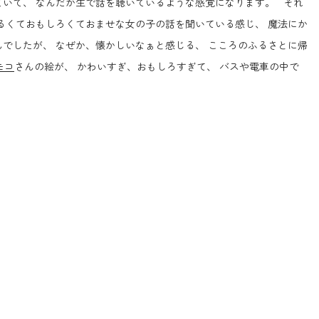
ていて、 なんだか生で話を聴いているような感覚になります。 それ
るくておもしろくておませな女の子の話を聞いている感じ、 魔法にか
でしたが、 なぜか、懐かしいなぁと感じる、 こころのふるさとに帰
モコ
さんの絵が、 かわいすぎ、おもしろすぎて、 バスや電車の中で