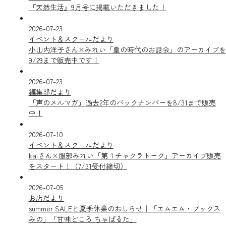
『天然生活』9月号に掲載いただきました！
2026-07-23
イベント＆スクールだより
小山内洋子さん×みれい「皇の時代のお話会」のアーカイブを
9/29まで販売中です！
2026-07-23
編集部だより
「声のメルマガ」過去2年のバックナンバーを8/31まで販売
中！
2026-07-10
イベント＆スクールだより
kaiさん×服部みれい「第１チャクラトーク」アーカイブ販売
をスタート！（7/31受付締切）
2026-07-05
お店だより
summer SALEと夏季休業のおしらせ｜「エムエム・ブックス
みの」「甘味どころ ちゃぱるた」