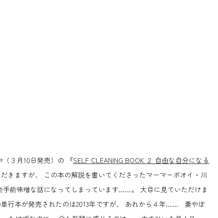
（３月10日発売）の 『
SELF CLEANING BOOK ２ 自由な自分になる
ただきますが、 この本の解説を書いてくださったマーマーボオイ・川
全手前味噌な話になってしまっています……。 大目に見ていただけま
行本が発売されたのは2013年ですが、 あれから４年…… 妻やぼ