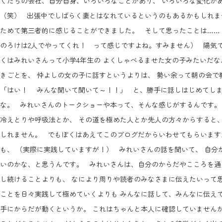
くたちの会社、自分自身、いろいろなことがあり、 いろいろな変化があ
（笑） 出張中でしばらく妻とはなれているというのもあるかもしれま
ためて第三者的に感じることができました。 そして思ったことは……
のろけは2人でやってくれ！ って感じですよね。すみません） 陽気
くはみれいさんって小学4年生の よくしゃべるませた女の子みたいだな
きごとを、 仲よしの女の子に話すというよりは、 勢い余って朝の会
「はい！ みんな聞いて聞いて～！！」 と、勝手に話しはじめてしま
な。 みれいさんのトークショーや本って、そんな感じがするんです。
冷えとりや呼吸法とか、 その道を極めた人とか先人の方々からすると、
しれません。 でもぼくはあえてこのブログだからいわせてもらいます
も、 （実際に実践していますが！） みれいさんの話を聞いて、 自分
いのかな、と思うんです。 みれいさんは、自分のからだやこころを通
し続けることよりも、 なにより周りや読者のみなさまに伝えたいって思
ことを日々実践して極めていくよりも みんなに話して、みんなに伝えて
手にからだが動くというか。 これはちゃんと本人に確認していません