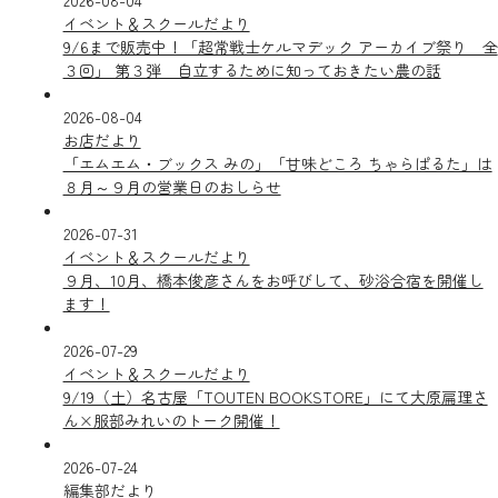
2026-08-04
イベント＆スクールだより
9/6まで販売中！「超常戦士ケルマデック アーカイブ祭り 全
３回」 第３弾 自立するために知っておきたい農の話
2026-08-04
お店だより
「エムエム・ブックス みの」「甘味どころ ちゃらぱるた」は
８月～９月の営業日のおしらせ
2026-07-31
イベント＆スクールだより
９月、10月、橋本俊彦さんをお呼びして、砂浴合宿を開催し
ます！
2026-07-29
イベント＆スクールだより
9/19（土）名古屋「TOUTEN BOOKSTORE」にて大原扁理さ
ん×服部みれいのトーク開催！
2026-07-24
編集部だより