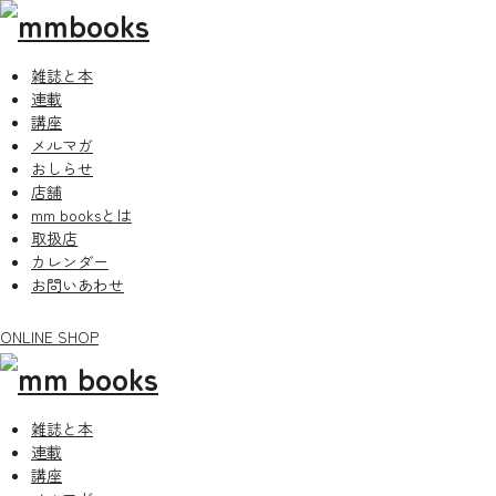
雑誌と本
連載
講座
メルマガ
おしらせ
店舗
mm booksとは
取扱店
カレンダー
お問いあわせ
ONLINE SHOP
雑誌と本
連載
講座