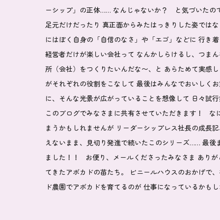
ーシップ」の正体…… なんじゃないか？ と気づいたの
足元だけだったり 真正面からみたはっきりした姿ではな
にはぼく自身の「自信のなさ」や「エゴ」などに 行き
経営者だけが楽しい会社って なんかしらけるし、つまん
所（会社）をつくりたいんだな〜、と あらためて実感
がそれぞれの役割をこなして 最後はみんなでおいしく
に、そんな光景が広がっていることを想像して 日々試行
このブログでみなさまに共有させていただきます！ な
まうかもしれませんが リーダーシップレス社長の成長
えないまま、見切り発進で続いたこのシリーズ…… 最後
ました！！ お便り、メールくださったみなさま あり
てきたアボカドの苗たち。 ビニールハウスのおかげで、
ド農園でアボカドを育てるのが 仕事になっているか