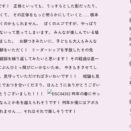
です！ 正体といっても、うっすらとした影だったり、
くて、 その正体をもっと明らかにしていくと…… 根本
着くのかもしれません。 ぼくのエゴですが、やっぱり
ないって思ってしまいます。 みんなが楽しんでいる場
しました。 お餅つきみたいに、子どもも大人もみんな
お餅をいただく！ リーダーシップを手放したその先
錯誤を繰り返してみたいと思います！ その経過は逐一
にぶんひとっ飛びにいかないため、 やきもきさせてし
記、見守っていただければさいわいです！！ 結論も見
までおつき合いくださり、ほんとうにありがとうござい
2
がとうございました！！！
昨年の春にやっ
なんとか冬を越えられそうです！ 何年か後にはアボカ
もしれません…… それはそれで楽しそうです！
2