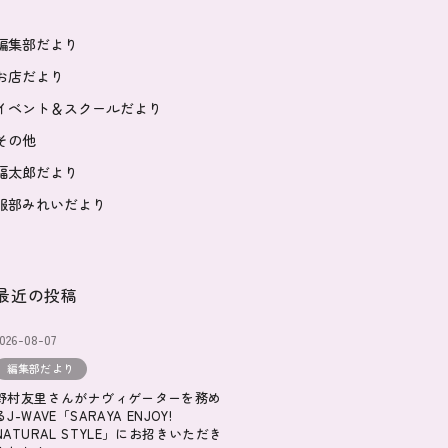
編集部だより
お店だより
イベント＆スクールだより
その他
福太郎だより
服部みれいだより
最近の投稿
2026-08-07
編集部だより
野村友里さんがナヴィゲーターを務め
るJ-WAVE「SARAYA ENJOY!
NATURAL STYLE」にお招きいただき