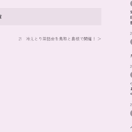
覧
2
21 冷えとり茶話会を鳥取と島根で開催！ ＞
2
2