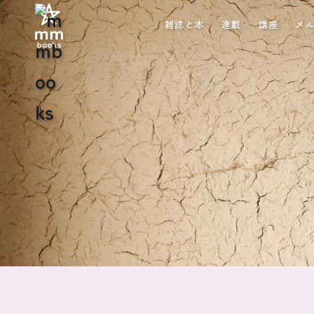
雑誌と本
連載
講座
メ