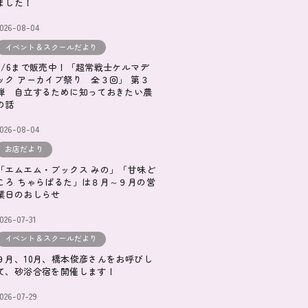
ました！
2026-08-04
イベント＆スクールだより
9/6まで販売中！「超常戦士ケルマデ
ック アーカイブ祭り 全３回」 第３
弾 自立するために知っておきたい農
の話
2026-08-04
お店だより
「エムエム・ブックス みの」「甘味ど
ころ ちゃらぱるた」は８月～９月の営
業日のおしらせ
026-07-31
イベント＆スクールだより
９月、10月、橋本俊彦さんをお呼びし
て、砂浴合宿を開催します！
026-07-29