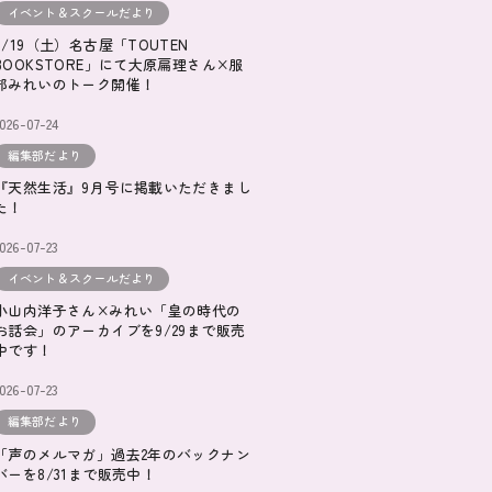
イベント＆スクールだより
9/19（土）名古屋「TOUTEN
BOOKSTORE」にて大原扁理さん×服
部みれいのトーク開催！
026-07-24
編集部だより
『天然生活』9月号に掲載いただきまし
た！
026-07-23
イベント＆スクールだより
小山内洋子さん×みれい「皇の時代の
お話会」のアーカイブを9/29まで販売
中です！
026-07-23
編集部だより
「声のメルマガ」過去2年のバックナン
バーを8/31まで販売中！