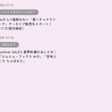
026-07-10
イベント＆スクールだより
kaiさん×服部みれい「第１チャクラト
ーク」アーカイブ販売をスタート！
（7/31受付締切）
2026-07-05
お店だより
summer SALEと夏季休業のおしらせ｜
「エムエム・ブックス みの」「甘味ど
ころ ちゃぱるた」