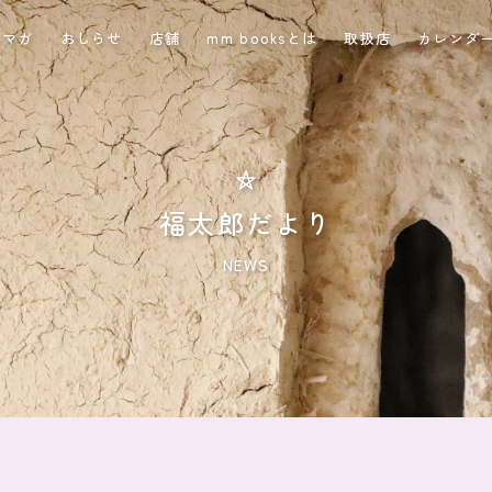
ルマガ
おしらせ
店舗
mm booksとは
取扱店
カレンダ
福太郎だより
NEWS