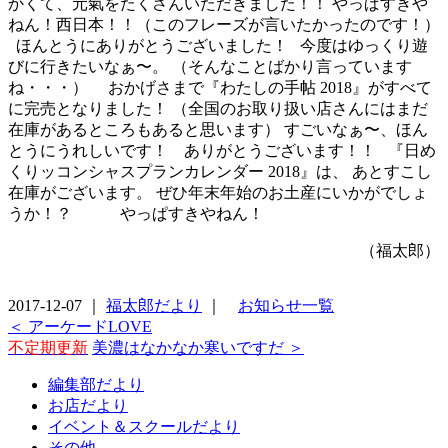
かくて、元氣をたくさんいただきました！！ やっぱすきや
ねん！西日本！！（このフレーズが言いたかったのです！）
ほんとうにありがとうございました！ 今度はゆっくり遊
びに行きたいなぁ〜。 （そんなことばかり言っています
ね・・・） おかげさまで『わたしの手帖 2018』がすべて
に完売となりました！ （全国のお取り扱い店さんにはまだ
在庫があるところもあると思います） すごいなぁ〜、ほん
とうにうれしいです！ ありがとうございます！！ 『日め
くりッコンシャスプランカレンダー 2018』は、 あとすこし
在庫がございます。 ぜひ年末年始のお土産にいかがでしょ
うか！？
やっぱすきやねん！
（福太郎）
2017-12-07 ｜
福太郎だより
｜
お知らせ一覧
＜ アーケードLOVE
不定期更新
美濃はなかなか寒いですだ ＞
編集部だより
お店だより
イベント＆スクールだより
その他