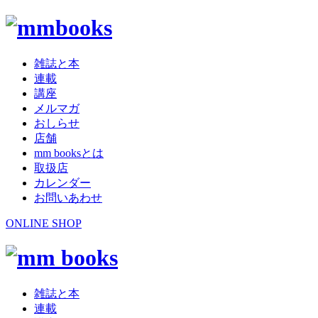
雑誌と本
連載
講座
メルマガ
おしらせ
店舗
mm booksとは
取扱店
カレンダー
お問いあわせ
ONLINE SHOP
雑誌と本
連載