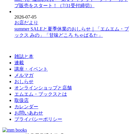
ブ販売をスタート！（7/31受付締切）
2026-07-05
お店だより
summer SALEと夏季休業のおしらせ｜「エムエム・ブ
ックス みの」「甘味どころ ちゃぱるた」
雑誌と本
連載
講座・イベント
メルマガ
おしらせ
オンラインショップと店舗
エムエム・ブックスとは
取扱店
カレンダー
お問いあわせ
プライバシーポリシー