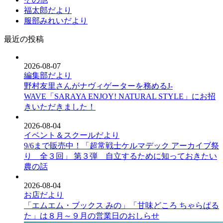
福太郎だより
服部みれいだより
最近の投稿
2026-08-07
編集部だより
野村友里さんがナヴィゲーターを務めるJ-
WAVE「SARAYA ENJOY! NATURAL STYLE」にお招
きいただきました！
2026-08-04
イベント＆スクールだより
9/6まで販売中！「超常戦士ケルマデック アーカイブ祭
り 全３回」 第３弾 自立するために知っておきたい
農の話
2026-08-04
お店だより
「エムエム・ブックス みの」「甘味どころ ちゃらぱる
た」は８月～９月の営業日のおしらせ