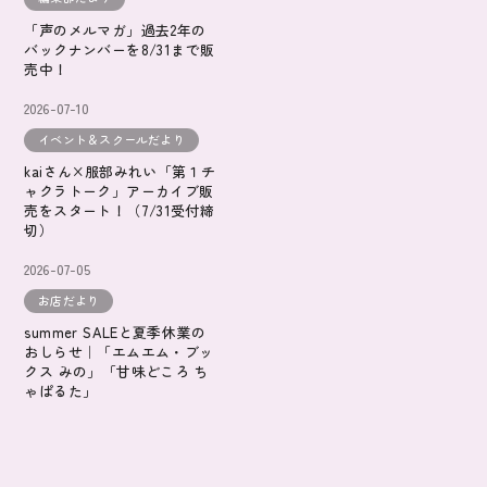
「声のメルマガ」過去2年の
バックナンバーを8/31まで販
売中！
2026-07-10
イベント＆スクールだより
kaiさん×服部みれい「第１チ
ャクラトーク」アーカイブ販
売をスタート！（7/31受付締
切）
2026-07-05
お店だより
summer SALEと夏季休業の
おしらせ｜「エムエム・ブッ
クス みの」「甘味どころ ち
ゃぱるた」