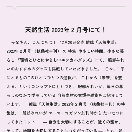
天然生活 2023年２月号にて！
みなさん、こんにちは！ 12月20日発売
雑誌『天然生活』
2023年２月号 （扶桑社＝刊）
の
特集 やさしい時間、小さな暮
らし
『環境とひとにやさしいエシカルグッズ』
にて、 服部みれ
いのおすすめのグッズを掲載していただきました。 日々、“ 手
にとるもの ”のひとつひとつの選択が、 これから（未来）を変
える、というコンセプトにもとづき、 服部みれいが、毎日の暮
らしのなかで愛用している 自然素材の衣類や雑貨をご紹介して
います。
雑誌『天然生活』2023年２月号 （扶桑社＝刊）
の特
集は、
服部みれいが
マーマーマガジン
創刊時から たいせつに
してきたモットー
― 自分を大切にすることが、近くの誰か、
そして、地球を大切にすることにつながっている ―
とも、通