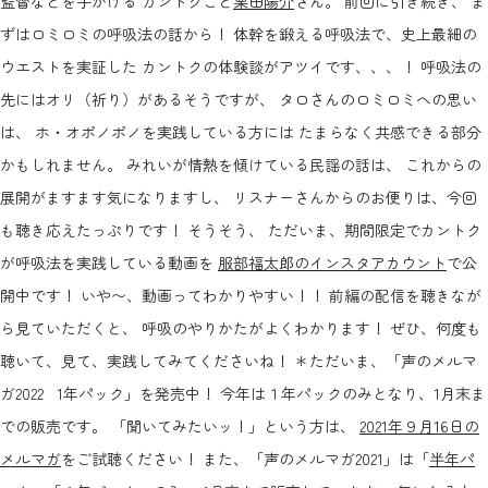
監督などを手がける カントクこと
栗田陽介
さん。 前回に引き続き、 ま
ずはロミロミの呼吸法の話から！ 体幹を鍛える呼吸法で、史上最細の
ウエストを実証した カントクの体験談がアツイです、、、！ 呼吸法の
先にはオリ（祈り）があるそうですが、 タロさんのロミロミへの思い
は、 ホ・オポノポノを実践している方には たまらなく共感できる部分
かもしれません。 みれいが情熱を傾けている民謡の話は、 これからの
展開がますます気になりますし、 リスナーさんからのお便りは、今回
も聴き応えたっぷりです！ そうそう、 ただいま、期間限定でカントク
が呼吸法を実践している動画を
服部福太郎のインスタアカウント
で公
開中です！ いや〜、動画ってわかりやすい！！ 前編の配信を聴きなが
ら見ていただくと、 呼吸のやりかたがよくわかります！ ぜひ、何度も
聴いて、見て、実践してみてくださいね！ ＊ただいま、「声のメルマ
ガ2022 1年パック」を発売中！ 今年は１年パックのみとなり、1月末ま
での販売です。 「聞いてみたいッ！」という方は、
2021年９月16日の
メルマガ
をご試聴ください！ また、「声のメルマガ2021」は「
半年パ