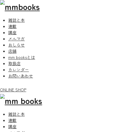
雑誌と本
連載
講座
メルマガ
おしらせ
店舗
mm booksとは
取扱店
カレンダー
お問いあわせ
ONLINE SHOP
雑誌と本
連載
講座