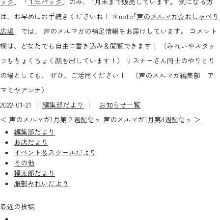
ック
」「
１年パック
」のみ、 1月末まで販売しています。 気になる方
は、お早めにお手続きくださいね！ ＊note｢
声のメルマガ☆おしゃべり
広場
」では、 声のメルマガの補足情報をお届けしています。 コメント
欄は、どなたでも自由に書き込み＆閲覧できます！ （みれいやスタッ
フもちょくちょく顔を出しています！） リスナーさん同士のやりとり
の場としても、 ぜひ、ご活用ください！ （声のメルマガ編集部 ア
マミヤアンナ）
2022-01-21 ｜
編集部だより
｜
お知らせ一覧
＜ 声のメルマガ1月第２週配信ッ
声のメルマガ1月第4週配信ッ ＞
編集部だより
お店だより
イベント＆スクールだより
その他
福太郎だより
服部みれいだより
最近の投稿