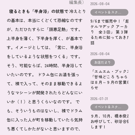
編集長）
2026-08-04
寝るときも「半身浴」の状態で
冷えとり
イベント＆スクールだより
の基本は、本当にくどくて恐縮なのです
9/6まで販売中！「超常
ケルマデック アーカイ
が、ただひたすらに「頭寒足熱」です。
り 全３回」 第３弾 
るために知っておきたい
上半身を薄く、下半身を厚く、が基本で
話
す。イメージとしては、「常に、半身浴
2026-08-04
をしているような状態をつくる」です。
お店だより
そう、可能ならば、24時間、半身浴して
「エムエム・ブックス 
いたいのです。 ドラム缶にお湯を張っ
「甘味どころ ちゃらぱ
は８月～９月の営業日の
て、裸で入って、そのまま移動できるよ
らせ
うなマシーンが開発されたらどんなにい
2026-07-31
いか（！）と思うくらいなのです。 で
イベント＆スクールだより
も、そういうものはないし、裸でドラム
９月、10月、橋本俊彦
缶に入った人が町を移動していたら気持
お呼びして、砂浴合宿を
します！
ち悪くてしかたがないと思いますので、