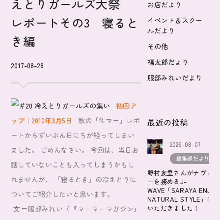
えとりガールズ大祭
お店だより
レポートその3 寝ると
イベント＆スクー
ルだより
き編
その他
福太郎だより
2017-08-28
服部みれいだより
初回ア
ップ｜2010年3月5日
秋の「生マー」レポ
最近の投稿
ートからずいぶん日にちが経ってしまい
2026-08-07
ました。
ごめんなさい。
今回は、当日お
編集部だより
話していないことも入ってしまうかもし
野村友里さんがナヴィゲ
れませんが、
「寝るとき」の冷えとりに
ーを務めるJ-
WAVE「SARAYA ENJOY
ついてご紹介したいと思います。
NATURAL STYLE」に
いただきました！
文＝服部みれい（『マーマーマガジン』