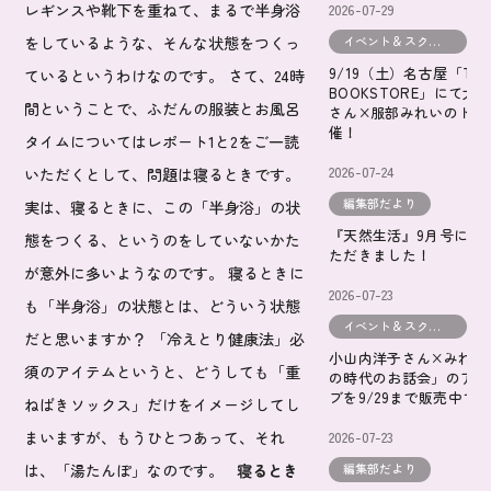
2026-07-29
レギンスや靴下を重ねて、まるで半身浴
イベント＆スクールだより
をしているような、そんな状態をつくっ
9/19（土）名古屋「TOU
ているというわけなのです。 さて、24時
BOOKSTORE」にて大
間ということで、ふだんの服装とお風呂
さん×服部みれいのトー
催！
タイムについてはレポート1と2をご一読
2026-07-24
いただくとして、問題は寝るときです。
編集部だより
実は、寝るときに、この「半身浴」の状
『天然生活』9月号に掲
態をつくる、というのをしていないかた
ただきました！
が意外に多いようなのです。 寝るときに
2026-07-23
も「半身浴」の状態とは、どういう状態
イベント＆スクールだより
だと思いますか？ 「冷えとり健康法」必
小山内洋子さん×みれい
須のアイテムというと、どうしても「重
の時代のお話会」のアー
ブを9/29まで販売中で
ねばきソックス」だけをイメージしてし
まいますが、もうひとつあって、それ
2026-07-23
編集部だより
は、「湯たんぽ」なのです。
寝るとき