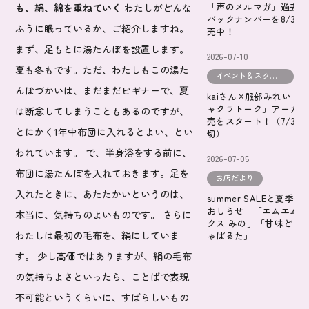
「声のメルマガ」過去2
も、絹、綿を重ねていく
わたしがどんな
バックナンバーを8/31
ふうに眠っているか、ご紹介しますね。
売中！
まず、足もとに湯たんぽを設置します。
2026-07-10
夏も冬もです。ただ、わたしもこの湯た
イベント＆スクールだより
んぽづかいは、まだまだビギナーで、夏
kaiさん×服部みれい「
ャクラトーク」アーカイ
は断念してしまうこともあるのですが、
売をスタート！（7/31
とにかく1年中布団に入れるとよい、とい
切）
われています。 で、半身浴をする前に、
2026-07-05
布団に湯たんぽを入れておきます。足を
お店だより
入れたときに、あたたかいというのは、
summer SALEと夏季休
おしらせ｜「エムエム・
本当に、気持ちのよいものです。 さらに
クス みの」「甘味どころ
わたしは最初の毛布を、絹にしていま
ゃぱるた」
す。 少し高価ではありますが、絹の毛布
の気持ちよさといったら、ことばで表現
不可能というくらいに、すばらしいもの