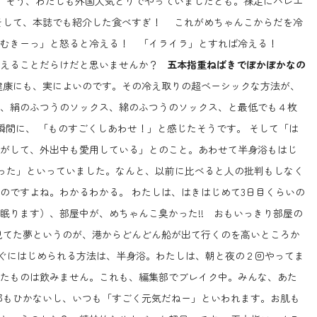
 そう、わたしも外国人気どりでやっていましたとも。裸足にバレエ
そして、本誌でも紹介した食べすぎ！ これがめちゃんこからだを冷
「むきーっ」と怒ると冷える！ 「イライラ」とすれば冷える！
冷えることだらけだと思いませんか？
五本指重ねばきでぽかぽかなの
健康にも、実によいのです。その冷え取りの超ベーシックな方法が、
、絹のふつうのソックス、綿のふつうのソックス、と最低でも４枚
瞬間に、 「ものすごくしあわせ！」と感じたそうです。 そして「は
がして、外出中も愛用している」とのこと。あわせて半身浴もはじ
った」といっていました。なんと、以前に比べると人の批判もしなく
のですよね。わかるわかる。 わたしは、はきはじめて3日目くらいの
眠ります）、部屋中が、めちゃんこ臭かった!! おもいっきり部屋の
見てた夢というのが、港からどんどん船が出て行くのを高いところか
すぐにはじめられる方法は、半身浴。わたしは、朝と夜の２回やってま
たものは飲みません。これも、編集部でブレイク中。みんな、あた
邪もひかないし、いつも「すごく元気だねー」といわれます。お肌も