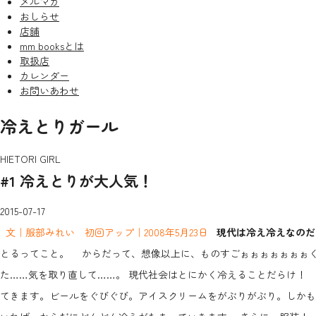
メルマガ
おしらせ
店舗
mm booksとは
取扱店
カレンダー
お問いあわせ
冷えとりガール
HIETORI GIRL
#1 冷えとりが大人気！
2015-07-17
文｜服部みれい 初回アップ｜2008年5月23日
現代は冷え冷えなのだ
とるってこと。 からだって、想像以上に、ものすごぉぉぉぉぉぉぉく冷
た……気を取り直して……。 現代社会はとにかく冷えることだらけ！
てきます。ビールをぐびぐび。アイスクリームをがぶりがぶり。しかも