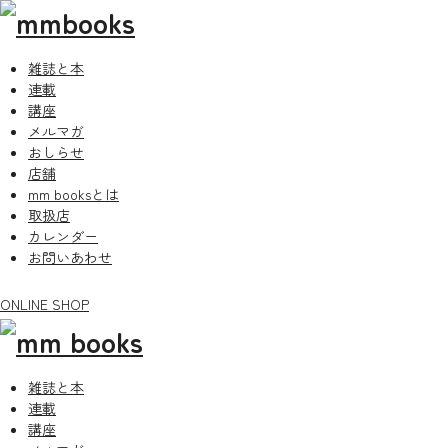
雑誌と本
連載
講座
メルマガ
おしらせ
店舗
mm booksとは
取扱店
カレンダー
お問いあわせ
ONLINE SHOP
雑誌と本
連載
講座