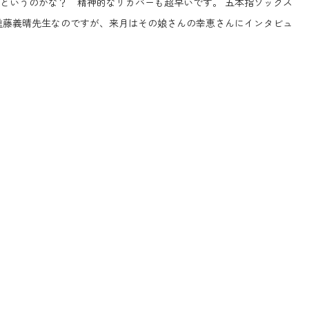
というのかな？ 精神的なリカバーも超早いです。 五本指ソックス
進藤義晴先生なのですが、来月はその娘さんの幸恵さんにインタビュ