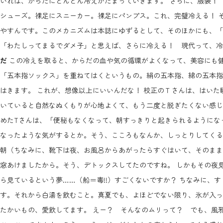
いれば、からだにどんどん冷えがたまっていきます。 さらに、服装！
シューズ。裸足にスニーカー。裸足にパンプス。これ、完璧冷える！ 
やすんです。このメカニズムは本誌にゆずるとして、そのほかにも、
「わたしってまるでダメ子」と思えば、さらに冷える！ 現代って、
だ
この冷えを取ると、からだの血や気の循環がよくなって、美容にも
「五本指ソックス」を重ねてはくというもの。絹の五本指、綿の五本指
はきます。 これが、想像以上にいいんだな！ 校正のＴさんは、はいた
いていると自然なぬくもりが心地よくて、もう二度と脱ぎたくない感じ
めたTさんは、「便秘もなくなって、朝すっきりと起きられるようにな
なったような気がするとか。そう、こころもなんか、しっとりしてくる
朝（ちなみに、靴下は夜、お風呂からあがったらすぐはいて、そのまま
窓あけましたから。そう、デトックスしてたのですね。 しかもその夜
ら見ているという夢……（船＝毒!!）すごくないですか？ ちなみに、
す。それから白湯を飲むこと。真夏でも、よほどでない限り、氷が入っ
たかいもの、愛飲してます。 えー？ そんなのムリって？ でも、風