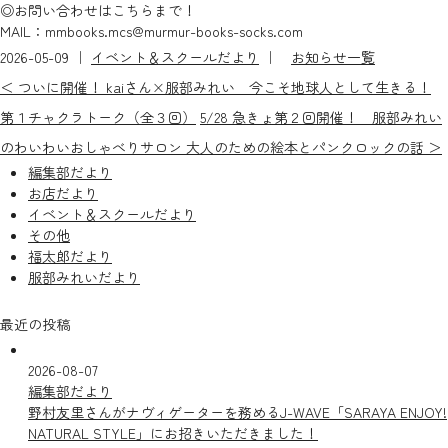
◎お問い合わせはこちらまで！
MAIL：mmbooks.mcs@murmur-books-socks.com
2026-05-09 ｜
イベント＆スクールだより
｜
お知らせ一覧
＜ ついに開催！ kaiさん×服部みれい 今こそ地球人として生きる！
第１チャクラトーク（全３回）
5/28 急きょ第２回開催！ 服部みれい
のわいわいおしゃべりサロン 大人のための絵本とパンクロックの話 ＞
編集部だより
お店だより
イベント＆スクールだより
その他
福太郎だより
服部みれいだより
最近の投稿
2026-08-07
編集部だより
野村友里さんがナヴィゲーターを務めるJ-WAVE「SARAYA ENJOY!
NATURAL STYLE」にお招きいただきました！