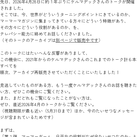
先日、2026年4月28日に約１年ぶりにケルマデックさんのトークが開催
されました。
そこでは、今、世界がどういうターニングポイントにきているのか、
マーマーマガジンに集まってきている方々にどういう特徴があり、
その方々にどういう役割があるのか、を、
テレパシー能力に絡めてお話しくださいました。
（そのトークのアーカイブは
別ページで販売中です
）
このトークにはたいへんな反響がありまして、
この機会に、2021年からのケルマデックさんのこれまでのトーク計６本
すべてを
順次、アーカイブ再販売させていただくことにいたしました！
見逃していたものがある方、もう一度ケルマデックさんのお話を聴きた
い方、ぜひこの機会にご覧ください。
また、まだどれもご覧になったことがない方は、
ぜひ、直近2026年4月のトークからご覧ください。
（視聴期限が最も近い（5月31日まで）ほか、今のたいせつなメッセー
ジが含まれているためです）
まずは、
「第１弾 マーマーガール、日巫女の役割がなぜ今たいせつなのか」と