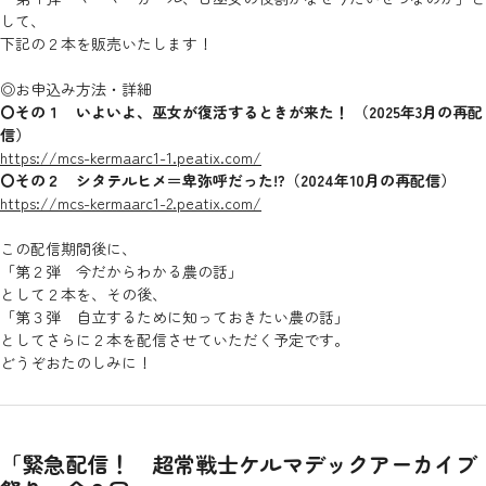
して、
下記の２本を販売いたします！
◎お申込み方法・詳細
〇その１ いよいよ、巫女が復活するときが来た！ （2025年3月の再配
信）
https://mcs-kermaarc1-1.peatix.com/
〇その２ シタテルヒメ＝卑弥呼だった!?（2024年10月の再配信）
https://mcs-kermaarc1-2.peatix.com/
この配信期間後に、
「第２弾 今だからわかる農の話」
として２本を、その後、
「第３弾 自立するために知っておきたい農の話」
としてさらに２本を配信させていただく予定です。
どうぞおたのしみに！
「緊急配信！ 超常戦士ケルマデックアーカイブ