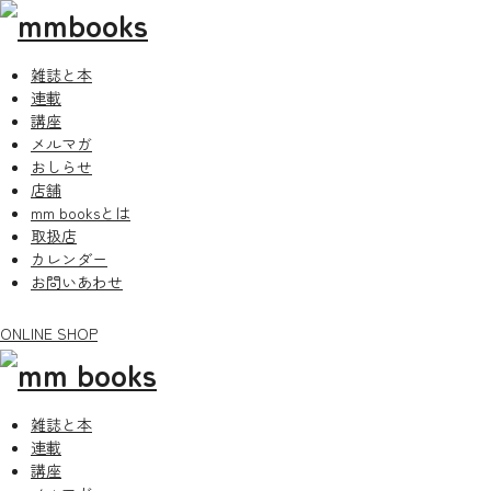
雑誌と本
連載
講座
メルマガ
おしらせ
店舗
mm booksとは
取扱店
カレンダー
お問いあわせ
ONLINE SHOP
雑誌と本
連載
講座