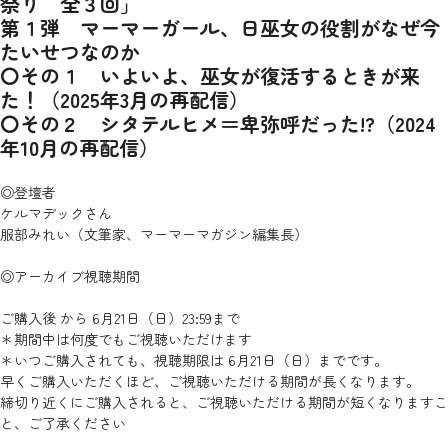
祭り 全３回」
第１弾 マーマーガール、日巫女の役割がなぜ今
たいせつなのか
〇その１ いよいよ、巫女が復活するときが来
た！（2025年3月の再配信）
〇その２ シタテルヒメ＝卑弥呼だった!?（2024
年10月の再配信）
◎登壇者
ケルマデックさん
服部みれい（文筆家、マーマーマガジン編集長）
◎アーカイブ視聴期間
ご購入後 から 6月21日（日）23:59まで
＊期間中は何度でもご視聴いただけます
＊いつご購入されても、視聴期限は 6月21日（日）までです。
早くご購入いただくほど、ご視聴いただける期間が長くなります。
締切り近くにご購入されると、ご視聴いただける期間が短くなりますこ
と、ご了承ください