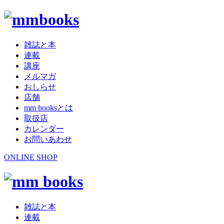
雑誌と本
連載
講座
メルマガ
おしらせ
店舗
mm booksとは
取扱店
カレンダー
お問いあわせ
ONLINE SHOP
雑誌と本
連載