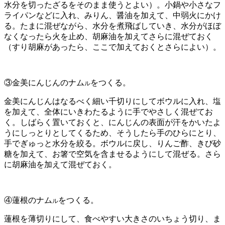
水分を切ったざるをそのまま使うとよい）。小鍋や小さなフ
ライパンなどに入れ、みりん、醤油を加えて、中弱火にかけ
る。たまに混ぜながら、水分を煮飛ばしていき、水分がほぼ
なくなったら火を止め、胡麻油を加えてさらに混ぜておく
（すり胡麻があったら、ここで加えておくとさらによい）。
③金美にんじんのナム
をつくる。
ル
金美にんじんはなるべく細い千切りにしてボウルに入れ、塩
を加えて、全体にいきわたるように手でやさしく混ぜてお
く。しばらく置いておくと、にんじんの表面が汗をかいたよ
うにしっとりとしてくるため、そうしたら手のひらにとり、
手でぎゅっと水分を絞る。ボウルに戻し、りんご酢、きび砂
糖を加えて、お箸で空気を含ませるようにして混ぜる。さら
に胡麻油を加えて混ぜておく。
④蓮根のナム
をつくる。
ル
蓮根を薄切りにして、食べやすい大きさのいちょう切り、ま