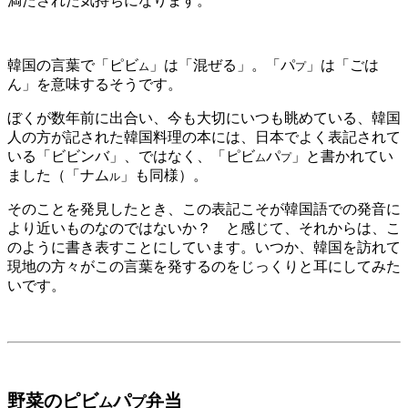
満たされた気持ちになります。
韓国の言葉で「ピビ
」は「混ぜる」。「パ
」は「ごは
ム
プ
ん」を意味するそうです。
ぼくが数年前に出合い、今も大切にいつも眺めている、韓国
人の方が記された韓国料理の本には、日本でよく表記されて
いる「ビビンバ」、ではなく、「ピビ
パ
」と書かれてい
ム
プ
ました（「ナム
」も同様）。
ル
そのことを発見したとき、この表記こそが韓国語での発音に
より近いものなのではないか？ と感じて、それからは、こ
のように書き表すことにしています。いつか、
韓国を訪れて
現地の方々がこの言葉を発するのをじっくりと耳にし
てみた
いです。
野菜のピビ
パ
弁当
ム
プ