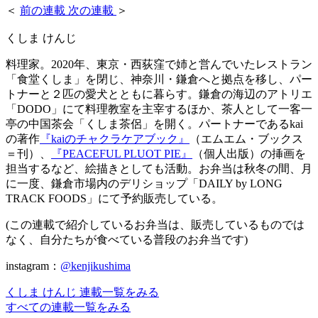
＜
前の連載
次の連載
＞
くしま けんじ
料理家。2020年、東京・西荻窪で姉と営んでいたレストラン
「食堂くしま」を閉じ、神奈川・鎌倉へと拠点を移し、パー
トナーと２匹の愛犬とともに暮らす。鎌倉の海辺のアトリエ
「DODO」にて料理教室を主宰するほか、茶人として一客一
亭の中国茶会「くしま茶侶」を開く。パートナーであるkai
の著作
『kaiのチャクラケアブック』
（エムエム・ブックス
＝刊）、
『PEACEFUL PLUOT PIE』
（個人出版）の挿画を
担当するなど、絵描きとしても活動。お弁当は秋冬の間、月
に一度、鎌倉市場内のデリショップ「DAILY by LONG
TRACK FOODS」にて予約販売している。
(この連載で紹介しているお弁当は、販売しているものでは
なく、自分たちが食べている普段のお弁当です)
instagram：
@kenjikushima
くしま けんじ 連載一覧をみる
すべての連載一覧をみる