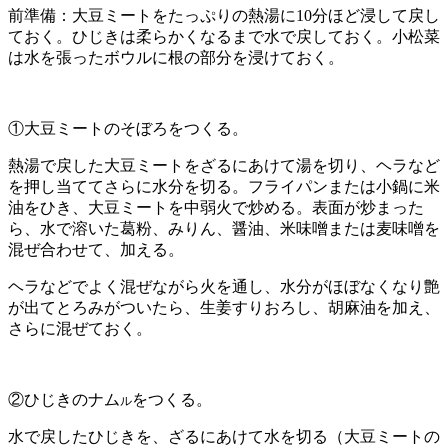
前準備：大豆ミートをたっぷりの熱湯に10分ほど浸して戻し
ておく。ひじきは柔らかくなるまで水で戻しておく。小松菜
は水を張ったボウルに根の部分を浸けておく。
①大豆ミートのそぼろをつくる。
熱湯で戻した大豆ミートをざるにあけて湯を切り、ヘラなど
を押し当ててさらに水分を切る。フライパンまたは小鍋に米
油をひき、大豆ミートを中弱火で炒める。表面が炒まった
ら、水で溶いた葛粉、みりん、醤油、米味噌または麦味噌を
混ぜ合わせて、加える。
ヘラなどでよく混ぜながら火を通し、水分がほぼなくなり艶
が出てとろみがついたら、生姜すりおろし、胡麻油を加え、
さらに混ぜておく。
②ひじきのナム
をつくる。
ル
水で戻したひじきを、ざるにあけて水を切る（大豆ミートの