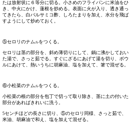
たは放射状に６等分に切る。小さめのフライパンに米油をひ
き、中火にかけ、蓮根を炒める。表面に火が入り、透き通っ
てきたら、白バルサミコ酢、しろたまりを加え、水分を飛ば
すようにして炒めておく。
⑤セロリのナム
をつくる。
ル
セロリは茎の部分を、斜め薄切りにして、鍋に沸かしておい
た湯で、さっと茹でる。すぐにざるにあげて湯を切り、ボウ
ルにあけて、熱いうちに胡麻油、塩を加えて、箸で混ぜる。
⑥小松菜のナム
をつくる。
ル
小松菜の根の部分を包丁で切って取り除き、茎に土の付いた
部分があればきれいに洗う。
5センチほどの長さに切り、⑤のセロリ同様、さっと茹で、
米油、胡麻油で和え、塩を加えて混ぜる。