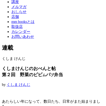
講座
メルマガ
おしらせ
店舗
mm booksとは
取扱店
カレンダー
お問いあわせ
連載
くしま けんじ
くしまけんじのおべんと帖
第２回 野菜のピビ
パ
弁当
ム
プ
by
くしま けんじ
あたらしい年になって、数日たち、日常がまた始まりまし