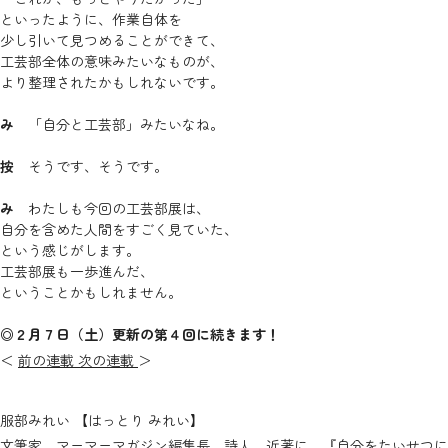
といったように、作業自体を
少し引いて見つめることができて、
工芸部全体の意味みたいなものが、
より整理されたかもしれないです。
み
「自分と工芸部」みたいなね。
按
そうです、そうです。
み
わたしも今回の工芸部展は、
自分を含めた人間をすごく見ていた、
という感じがします。
工芸部展も一歩進んだ、
ということかもしれません。
◎２月７日（土）更新の第４回に続きます！
＜
前の連載
次の連載
＞
服部みれい 【はっとり みれい】
文筆家、マーマーマガジン編集長、詩人。近著に、
『自分をたいせつに