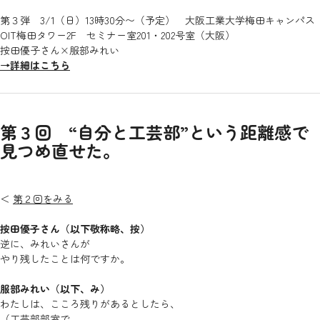
第３弾 3/1（日）13時30分〜（予定） 大阪工業大学梅田キャンパス
OIT梅田タワー2F セミナー室201・202号室（大阪）
按田優子さん×服部みれい
→詳細はこちら
第３回
“自分と工芸部”という距離感で
見つめ直せた。
＜
第２回をみる
按田優子さん（以下敬称略、按）
逆に、みれいさんが
やり残したことは何ですか。
服部みれい（以下、み）
わたしは、こころ残りがあるとしたら、
（工芸部部室で、