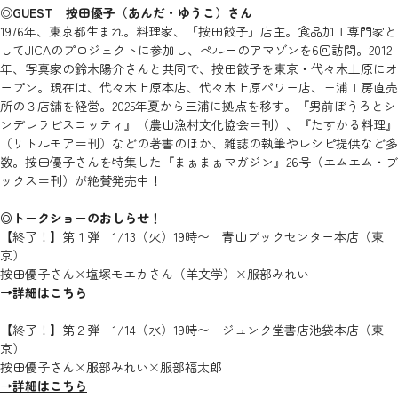
◎
GUEST｜按田優子（あんだ・ゆうこ）さん
1976年、東京都生まれ。料理家、「按田餃子」店主。食品加工専門家と
してJICAのプロジェクトに参加し、ペルーのアマゾンを6回訪問。2012
年、写真家の鈴木陽介さんと共同で、按田餃子を東京・代々木上原にオ
ープン。現在は、代々木上原本店、代々木上原パワー店、三浦工房直売
所の３店舗を経営。2025年夏から三浦に拠点を移す。『男前ぼうろとシ
ンデレラビスコッティ』（農山漁村文化協会＝刊）、『たすかる料理』
（リトルモア＝刊）などの著書のほか、雑誌の執筆やレシピ提供など多
数。按田優子さんを特集した『まぁまぁマガジン』26号（エムエム・ブ
ックス＝刊）が絶賛発売中！
◎トークショーのおしらせ！
【終了！】第１弾 1/13（火）19時〜 青山ブックセンター本店（東
京）
按田優子さん×塩塚モエカさん（羊文学）×服部みれい
→詳細はこちら
【終了！】第２弾 1/14（水）19時〜 ジュンク堂書店池袋本店（東
京）
按田優子さん×服部みれい×服部福太郎
→詳細はこちら