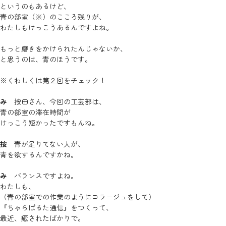
というのもあるけど、
青の部室（※）のこころ残りが、
わたしもけっこうあるんですよね。
もっと磨きをかけられたんじゃないか、
と思うのは、青のほうです。
※くわしくは
第２回
をチェック！
み
按田さん、今回の工芸部は、
青の部室の滞在時間が
けっこう短かったですもんね。
按
青が足りてない人が、
青を欲するんですかね。
み
バランスですよね。
わたしも、
（青の部室での作業のようにコラージュをして）
『ちゃらぱるた通信』をつくって、
最近、癒されたばかりで。