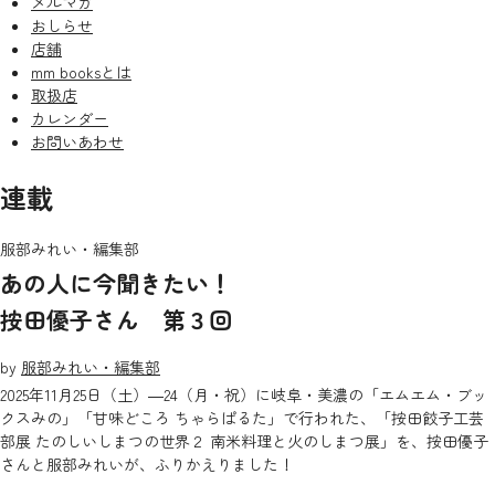
メルマガ
おしらせ
店舗
mm booksとは
取扱店
カレンダー
お問いあわせ
連載
服部みれい・編集部
あの人に今聞きたい！
按田優子さん 第３回
by
服部みれい・編集部
2025年11月25日（土）―24（月・祝）に岐阜・美濃の「エムエム・ブッ
クスみの」「甘味どころ ちゃらぱるた」で行われた、「按田餃子工芸
部展 たのしいしまつの世界２ 南米料理と火のしまつ展」を、按田優子
さんと服部みれいが、ふりかえりました！