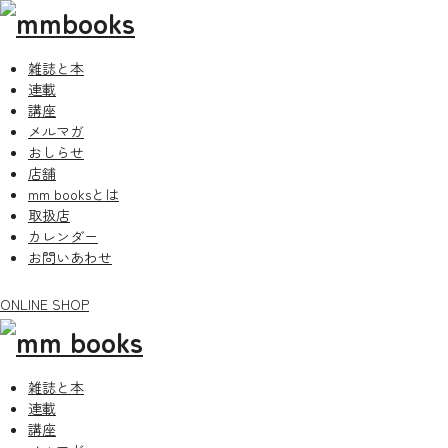
雑誌と本
連載
講座
メルマガ
おしらせ
店舗
mm booksとは
取扱店
カレンダー
お問いあわせ
ONLINE SHOP
雑誌と本
連載
講座