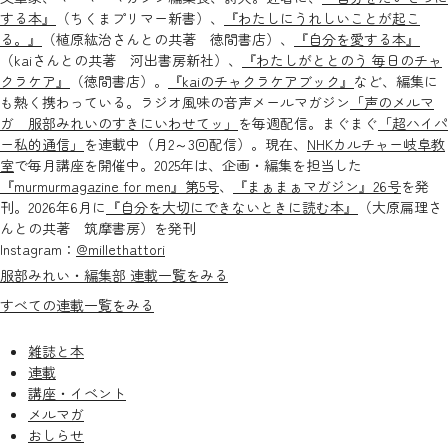
する本』
（ちくまプリマー新書）、
『わたしにうれしいことが起こ
る。』
（植原紘治さんとの共著 徳間書店）、
『自分を愛する本』
（kaiさんとの共著 河出書房新社）、
『わたしがととのう 毎日のチャ
クラケア』
（徳間書店）。
『kaiのチャクラケアブック』
など、編集に
も熱く携わっている。ラジオ風味の音声メールマガジン
「声のメルマ
ガ 服部みれいのすきにいわせてッ」
を毎週配信。まぐまぐ
「超ハイパ
ー私的通信」
を連載中（月2～3回配信）。現在、
NHKカルチャー岐阜教
室
で毎月講座を開催中。2025年は、企画・編集を担当した
『murmurmagazine for men』第5号
、
『まぁまぁマガジン』26号
を発
刊。2026年6月に
『自分を大切にできないときに読む本』
（大原扁理さ
んとの共著 筑摩書房）を発刊
Instagram：
@millethattori
服部みれい・編集部 連載一覧をみる
すべての連載一覧をみる
雑誌と本
連載
講座・イベント
メルマガ
おしらせ