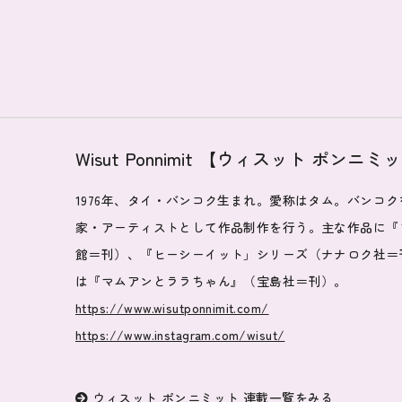
Wisut Ponnimit 【ウィスット ポンニミ
1976年、タイ・バンコク生まれ。愛称はタム。バンコ
家・アーティストとして作品制作を行う。主な作品に『
館＝刊）、『ヒーシーイット」シリーズ（ナナロク社＝
は『マムアンとララちゃん』（宝島社＝刊）。
https://www.wisutponnimit.com/
https://www.instagram.com/wisut/
ウィスット ポンニミット 連載一覧をみる