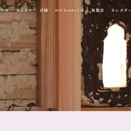
ルマガ
おしらせ
店舗
mm booksとは
取扱店
カレンダ