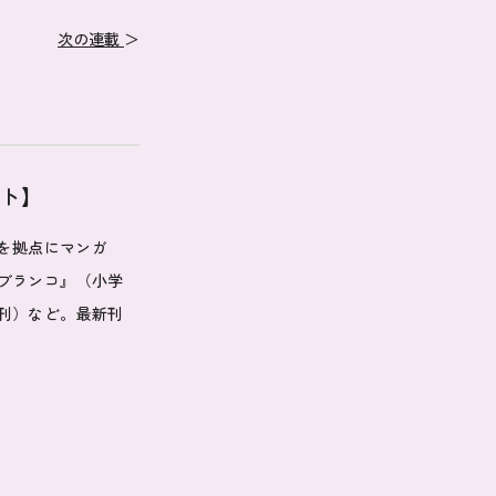
次の連載
＞
ット】
クを拠点にマンガ
ブランコ』（小学
刊）など。最新刊