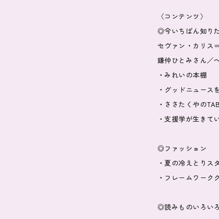
〈コンテンツ〉
◎今いちばん知り
セヴァン・カリス
鎌仲ひとみさん／
・みれいの本棚
・グッドニュース
・ささたくやのTA
・支援学が生きて
◎ファッション
・夏の冷えとりス
・フレームワーク
◎読みものいろい