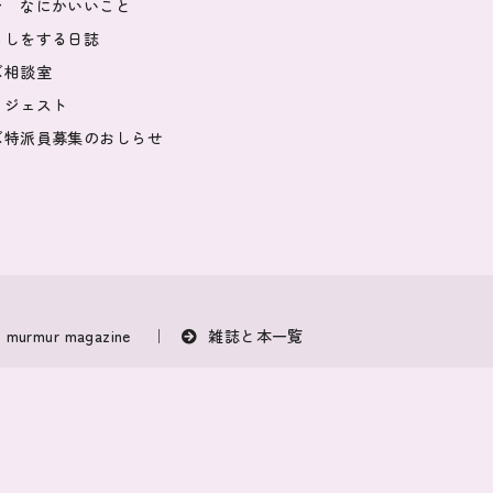
ン なにかいいこと
らしをする日誌
ズ相談室
イジェスト
ズ特派員募集のおしらせ
murmur magazine
雑誌と本一覧
｜