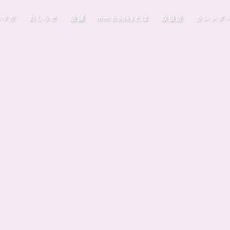
ルマガ
おしらせ
店舗
mm booksとは
取扱店
カレンダ