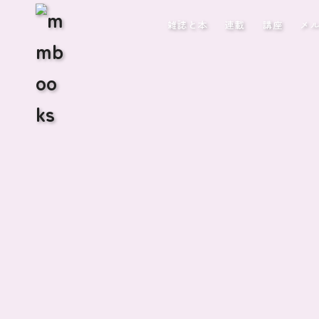
雑誌と本
連載
講座
メ