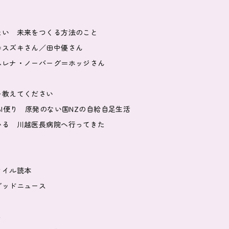
たい 未来をつくる方法のこと
＝スズキさん／田中優さん
ヘレナ・ノーバーグ＝ホッジさん
を教えてください
BI便り 原発のない国NZの自給自足生活
いる 川越医長病院へ行ってきた
タイル読本
グッドニュース
ろ