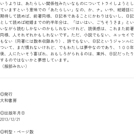
いうよりは、あたらしい関係性みたいなものについてトライしようとし
ていますという意味での「あたらしい」なの、か、ナ。いや、結婚話に
期待して読めば、前著同様、日記本であることにかわりはないし、日記
として読めば結婚までの約半年分は、「はいはい、ごちそうさま」とい
いながら読むしかないのかもしれないけれど、読後感は、これまた前著
同様、人それぞれかもしれないです。ただ、小説でもない、エッセイで
もない（同著には数本収録あり）、詩でもない、日記というジャンルに
ついて、まだ慣れないけれど、でもわたしは夢中なのであり、１００年
後、人にたいそう喜ばれ、おもしろがられるのは、案外、日記だったり
するのではないかと夢想しています。
（服部みれい）
◎発行
大和書房
◎出版年月日
2013/12/21
◎判型・ページ数