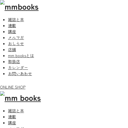
雑誌と本
連載
講座
メルマガ
おしらせ
店舗
mm booksとは
取扱店
カレンダー
お問いあわせ
ONLINE SHOP
雑誌と本
連載
講座