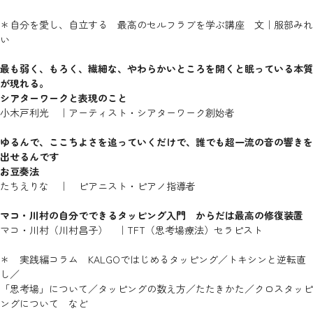
＊自分を愛し、自立する 最高のセルフラブを学ぶ講座 文｜服部みれ
い
最も弱く、もろく、繊細な、やわらかいところを開くと眠っている本質
が現れる。
シアターワークと表現のこと
小木戸利光 ｜アーティスト・シアターワーク創始者
ゆるんで、ここちよさを追っていくだけで、誰でも超一流の音の響きを
出せるんです
お豆奏法
たちえりな ｜ ピアニスト・ピアノ指導者
マコ・川村の自分でできるタッピング入門 からだは最高の修復装置
マコ・川村（川村昌子） ｜TFT（思考場療法）セラピスト
＊ 実践編コラム KALGOではじめるタッピング／トキシンと逆転直
し／
「思考場」について／タッピングの数え方／たたきかた／クロスタッピ
ングについて など