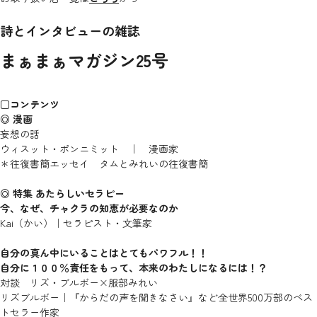
詩とインタビューの雑誌
まぁまぁマガジン
25
号
□コンテンツ
◎ 漫画
妄想の話
ウィスット・ポンニミット ｜ 漫画家
＊往復書簡エッセイ タムとみれいの往復書簡
◎ 特集 あたらしいセラピー
今、なぜ、チャクラの知恵が必要なのか
Kai（かい）｜セラピスト・文筆家
自分の真ん中にいることはとてもパワフル！！
自分に１００％責任をもって、本来のわたしになるには！？
対談 リズ・ブルボー×服部みれい
リズブルボー｜『からだの声を聞きなさい』など全世界500万部のベス
トセラー作家