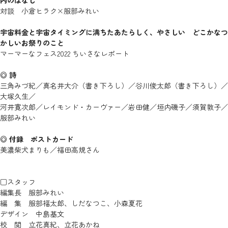
対談 小倉ヒラク×服部みれい
宇宙料金と宇宙タイミングに満ちたあたらしく、やさしい どこかなつ
かしいお祭りのこと
マーマーなフェス2022 ちいさなレポート
◎ 詩
三角みづ紀／真名井大介（書き下ろし）／谷川俊太郎（書き下ろし）／
大塚久生／
河井寛次郎／レイモンド・カーヴァー／岩田健／垣内磯子／須賀敦子／
服部みれい
◎ 付録 ポストカード
美濃柴犬まりも／福田高規さん
□スタッフ
編集長 服部みれい
編 集 服部福太郎、しだなつこ、小森夏花
デザイン 中島基文
校 閲 立花真紀、立花あかね