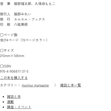
営 業 服部福太郎、久保田ももこ
発行人 服部みれい
発 行 エムエム・ブックス
印 刷 八紘美術
□ページ数
全274ページ（15ページカラー）
□サイズ
210mm×148mm
□ISBN
978-4-906817-37-5
この本を購入する
カテゴリー：
murmur magazine
｜
雑誌と本一覧
雑誌と本
連載
講座・イベント