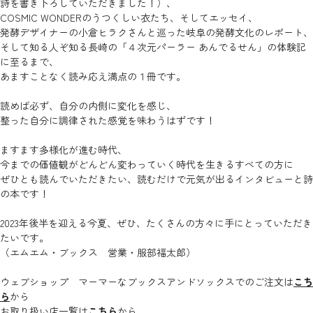
詩を書き下ろしていただきました！）、
COSMIC WONDERのうつくしい衣たち、そしてエッセイ、
発酵デザイナーの小倉ヒラクさんと巡った岐阜の発酵文化のレポート、
そして知る人ぞ知る長崎の「４次元パーラー あんでるせん」の体験記
に至るまで、
あますことなく読み応え満点の１冊です。
読めば必ず、自分の内側に変化を感じ、
整った自分に調律された感覚を味わうはずです！
ますます多様化が進む時代、
今までの価値観がどんどん変わっていく時代を生きるすべての方に
ぜひとも読んでいただきたい、読むだけで元気が出るインタビューと詩
の本です！
2023年後半を迎える今夏、ぜひ、たくさんの方々に手にとっていただき
たいです。
（エムエム・ブックス 営業・服部福太郎）
ウェブショップ マーマーなブックスアンドソックスでのご注文は
こち
ら
から
お取り扱い店一覧は
こちら
から