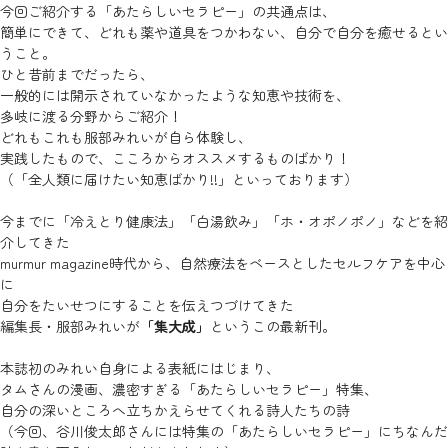
今回ご紹介する「あたらしいセラピー」の共通点は、
簡単にできて、どれも薬や道具をつかわない、自分で自分を癒せるとい
うこと。
ひと昔前までだったら、
一般的には開示されていなかったような知恵や技術を、
多岐に渡る分野からご紹介！
どれもこれも服部みれいが自ら体験し、
実践したもので、こころからオススメするものばかり！
（「全人類に届けたい知恵ばかり!!」といっております）
今までに「冷えとり健康法」「白湯飲み」「ホ・オポノポノ」などを紹
介してきた
murmur magazine時代から、自然療法をベースとしたセルフケアを中心
に
自分をたいせつにすることを伝えつづけてきた
編集長・服部みれいが
「集大成」
というこの最新刊。
本誌初のみれい自身による表紙にはじまり、
タムさんの漫画、濃密すぎる「あたらしいセラピー」特集、
自分の深いところへ立ちかえらせてくれる詩人たちの詩
（今回、谷川俊太郎さんには特集の「あたらしいセラピー」にちなんだ