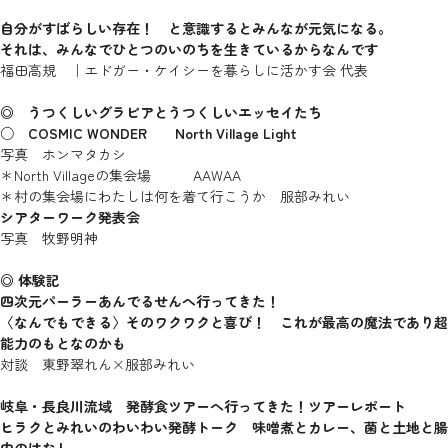
自分がすばらしい存在！ と意識するとみんなが元気になる。
それは、みんなでひとつのいのちを生きているからなんです
福田高規 ｜エドガー・ケイシーを暮らしに活かす会 代表
◎ うつくしいグラビアとうつくしいエッセイたち
○
COSMIC WONDER
North Village Light
写真 ホンマタカシ
＊North Villageの集会場 AAWAA
＊村の集会場にわたしは何を着て行こうか 服部みれい
シアターワーク発表会
写真 牧野明神
◎ 体験記
四次元パーラーあんでるせんへ行ってきた！
〈なんでもできる〉そのワクワクと喜び！ これが最高の魔法であり超
能力のもとなのかも
対談 東野翠れん×服部みれい
岐阜・長良川流域 発酵食ツアーへ行ってきた！ツアーレポート
ヒラクとみれいのわいわい発酵トーク 味噌煮とカレー、菌と土地と腸
内のはなし