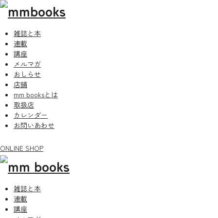
雑誌と本
連載
講座
メルマガ
おしらせ
店舗
mm booksとは
取扱店
カレンダー
お問いあわせ
ONLINE SHOP
雑誌と本
連載
講座