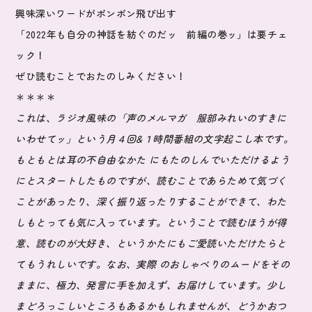
興味深いワードがポンポン飛び出す
「2022年も自分の神話を紡ぐのだッ 前編の巻ッ」は要チェ
ック！
ぜひ読むことでおたのしみください！
＊＊＊＊
これは、ラジオ風味の「声のメルマガ 服部みれいのすきに
いわせてッ」という月４回&１時間番組の文字起こし本です。
もともとは耳の不自由なかた にもたのしんでいただけるよう
にとスタートしたものですが、読むことであらためて気づく
ことがあったり、深く振り返ったりすることができて、わた
しもとっても気に入っています。ということで読むほうが得
意、読むのが大好き、というかたにもご愛読いただけたらと
てもうれしいです。なお、実際 のおしゃべりのムードをその
ままに、極力、発言に手を加えず、お届けしています。少し
まどろっこしいところもあるかもしれませんが、どうかおつ