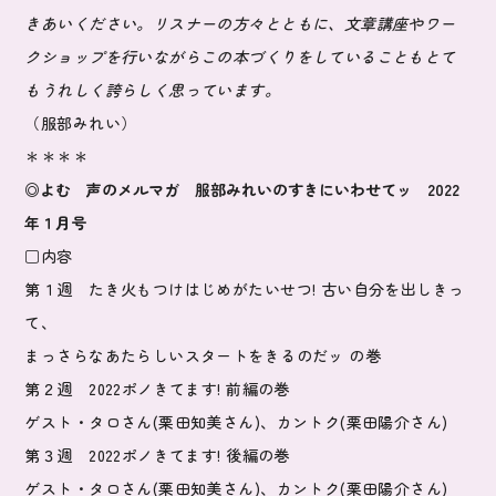
きあいください。リスナーの方々とともに、文章講座やワー
クショップを行いながらこの本づくりをしていることもとて
もうれしく誇らしく思っています。
（服部みれい）
＊＊＊＊
◎よむ 声のメルマガ 服部みれいのすきにいわせてッ 2022
年１月号
□内容
第１週 たき火もつけはじめがたいせつ! 古い自分を出しきっ
て、
まっさらなあたらしいスタートをきるのだッ の巻
第２週 2022ポノきてます! 前編の巻
ゲスト・タロさん(栗田知美さん)、カントク(栗田陽介さん)
第３週 2022ポノきてます! 後編の巻
ゲスト・タロさん(栗田知美さん)、カントク(栗田陽介さん)