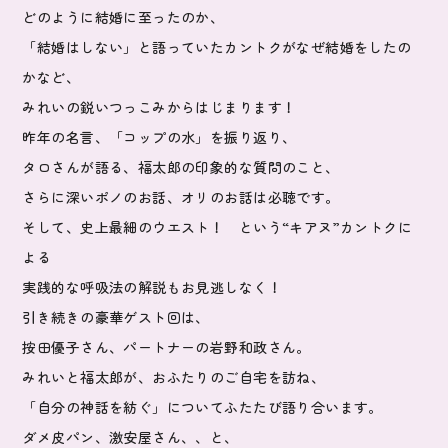
どのように結婚に至ったのか、
「結婚はしない」と語っていたカントクがなぜ結婚をしたの
かなど、
みれいの鋭いつっこみからはじまります！
昨年の名言、「コップの水」を振り返り、
タロさんが語る、福太郎の印象的な質問のこと、
さらに深いポノのお話、オリのお話は必聴です。
そして、史上最細のウエスト！ という“キアヌ”カントクに
よる
実践的な呼吸法の解説もお見逃しなく！
引き続きの豪華ゲスト回は、
按田優子さん、パートナーの岩野和政さん。
みれいと福太郎が、おふたりのご自宅を訪ね、
「自分の神話を紡ぐ」についてふたたび語り合います。
ダメ皮パン、激安屋さん、、と、