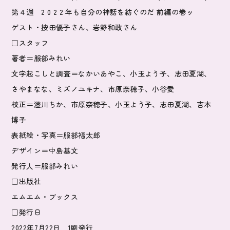
第４週 2 0 2 2 年も自分の神話を紡ぐのだ 前編の巻ッ
ゲスト・按田優子さん、岩野和政さん
□スタッフ
著者＝服部みれい
文字起こしと調査＝なかいあやこ、小玉よう子、志田夏湖、
さやまなな、ミズノユキナ、市原奈穂子、小谷愛
校正＝澄川ちか、市原奈穂子、小玉よう子、志田夏湖、吉本
博子
表紙絵・写真＝服部福太郎
デザイン＝中島基文
発行人＝服部みれい
□出版社
エムエム・ブックス
□発行日
2022年7月22日 1刷発行